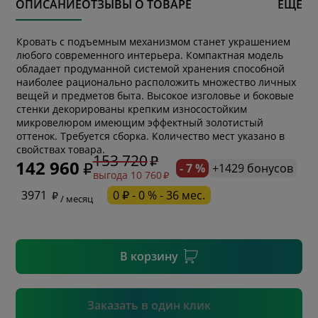
ОПИСАНИЕ
ОТЗЫВЫ О ТОВАРЕ
ЕЩЕ
Кровать с подъемным механизмом станет украшением
любого современного интерьера. Компактная модель
обладает продуманной системой хранения способной
наиболее рационально расположить множество личных
вещей и предметов быта. Высокое изголовье и боковые
стенки декорированы крепким износостойким
микровелюром имеющим эффектный золотистый
* обязательное поле
оттенок. Требуется сборка. Количество мест указано в
свойствах товара.
153 720
142 960
- 7 %
+1429 бонусов
выгода 10 760
* необязательное поле
3971
0 ₽ - 0 % - 36 мес.
/ месяц
* необязательное поле
В корзину
Подтвердить
Заказать в один клик