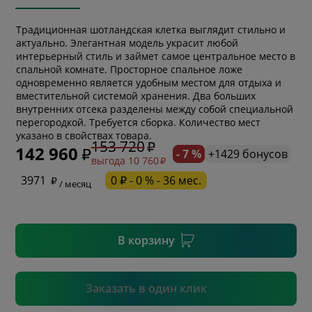
Традиционная шотландская клетка выглядит стильно и
актуально. Элегантная модель украсит любой
интерьерный стиль и займет самое центральное место в
спальной комнате. Просторное спальное ложе
одновременно является удобным местом для отдыха и
вместительной системой хранения. Два больших
внутренних отсека разделены между собой специальной
* обязательное поле
перегородкой. Требуется сборка. Количество мест
указано в свойствах товара.
153 720
142 960
- 7 %
+1429 бонусов
выгода 10 760
* необязательное поле
3971
0 ₽ - 0 % - 36 мес.
/ месяц
* необязательное поле
В корзину
Подтвердить
Заказать в один клик