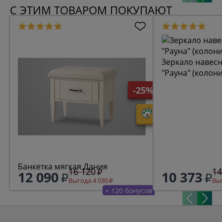
С ЭТИМ ТОВАРОМ ПОКУПАЮТ
Зеркало навесн
"Рауна" (колон
-25%
Банкетка мягкая Дания
16 120
14
12 090
10 373
Выгода 4 030
Выг
+ 120 бонусов