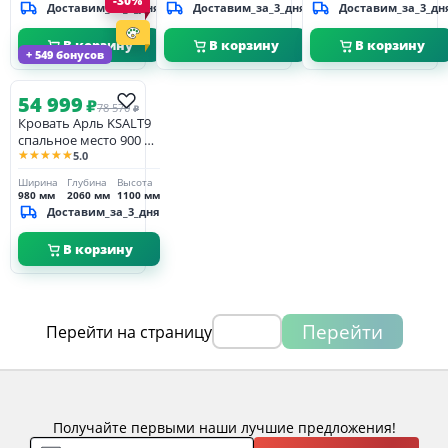
-30%
Доставим_за_3_дня
Доставим_за_3_дня
Доставим_за_3_дн
В корзину
В корзину
В корзину
+ 549 бонусов
54 999
₽
78 570
₽
Кровать Арль KSALT9
спальное место 900 х
★★★★★
5.0
2000 с высоким
изножьем
Ширина
Глубина
Высота
980 мм
2060 мм
1100 мм
Доставим_за_3_дня
В корзину
Перейти
Перейти на страницу
Получайте первыми наши лучшие предложения!