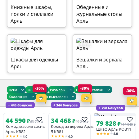
Книжные шкафы,
Обеденные и
полки и стеллажи
журнальные столы
Арль
Арль
15 шт.
8 шт.
Шкафы для одежды
Вешалки и зеркала
Арль
Арль
-30%
-30%
Цена
Общие
Размеры
Сроки доставки
-30%
Коллекция
Товар выставлен
+ 445 бонусов
+ 344 бонусов
+ 798 бонусов
44 590
34 468
₽
₽
79 828
63 700
49 240
₽
₽
₽
114 040
₽
Комод массив сосны
Комод из дерева Арль
Шкаф Арль KOB11
Арль KR82
5 KR81
★★★★★
4.0
★★★★★
★★★★★
4.0
4.0