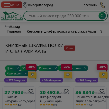
Спб с 10:00 до 21:00
Меню
Выберите город
Телефоны
Назад
›
Главная
›
Книжные шкафы, полки и стеллажи Арль
↴
КНИЖНЫЕ ШКАФЫ, ПОЛКИ
21 шт.
И СТЕЛЛАЖИ АРЛЬ
-30%
-30%
-30%
Цена
Общие
Размеры
Сроки доставки
Коллекция
+ 277 бонусов
+ 304 бонусов
+ 368 бонусов
27 790
30 492
36 834
₽
₽
₽
39 700
43 560
52 620
₽
₽
₽
Шкаф из
Шкаф с двумя
Пенал открытый один
натурального дерева
ящиками Арль
ящик Арль открытый
★★★★★
★★★★★
★★★★★
5.0
5.0
4.0
Арль книжный /
книжный / стеллаж
KCCDB