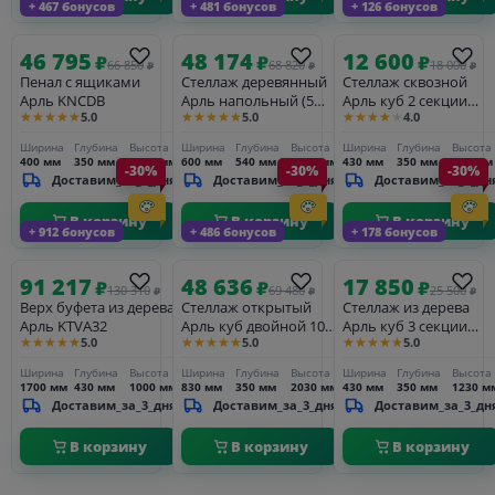
+ 467 бонусов
+ 481 бонусов
+ 126 бонусов
46 795
48 174
12 600
₽
₽
₽
66 850
68 820
18 000
₽
₽
₽
Пенал с ящиками
Стеллаж деревянный
Стеллаж сквозной
Арль KNCDB
Арль напольный (5
Арль куб 2 секции
★★★★★
★★★★★
★★★★★
5.0
5.0
4.0
полок) KR02
KCC2
Ширина
Глубина
Высота
Ширина
Глубина
Высота
Ширина
Глубина
Высота
400 мм
350 мм
1800 мм
600 мм
540 мм
1850 мм
430 мм
350 мм
830 мм
-30%
-30%
-30%
Доставим_за_3_дня
Доставим_за_3_дня
Доставим_за_3_дн
В корзину
В корзину
В корзину
+ 912 бонусов
+ 486 бонусов
+ 178 бонусов
91 217
48 636
17 850
₽
₽
₽
130 310
69 480
25 500
₽
₽
₽
Верх буфета из дерева
Стеллаж открытый
Стеллаж из дерева
Арль KTVA32
Арль куб двойной 10
Арль куб 3 секции
★★★★★
★★★★★
★★★★★
5.0
5.0
5.0
секций KCC10
KCC3
Ширина
Глубина
Высота
Ширина
Глубина
Высота
Ширина
Глубина
Высота
1700 мм
430 мм
1000 мм
830 мм
350 мм
2030 мм
430 мм
350 мм
1230 м
Доставим_за_3_дня
Доставим_за_3_дня
Доставим_за_3_дн
В корзину
В корзину
В корзину