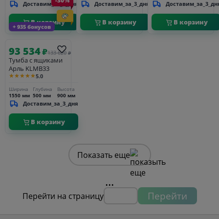
-30%
Доставим_за_3_дня
Доставим_за_3_дня
Доставим_за_3_дн
В корзину
В корзину
В корзину
+ 935 бонусов
93 534
₽
133 620
₽
Тумба с ящиками
Арль KLMB33
★★★★★
5.0
Ширина
Глубина
Высота
1550 мм
500 мм
900 мм
Доставим_за_3_дня
В корзину
Показать еще
...
Перейти
Перейти на страницу