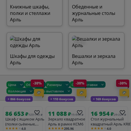
Книжные шкафы,
Обеденные и
полки и стеллажи
журнальные столы
Арль
Арль
15 шт.
8 шт.
Шкафы для одежды
Вешалки и зеркала
Арль
Арль
-30%
-30%
-30%
Цена
Общие
Размеры
Сроки доставки
Коллекция
Товар выставлен
+ 866 бонусов
+ 110 бонусов
+ 169 бонусов
86 653
11 088
16 954
₽
₽
₽
123 790
15 840
24 220
₽
₽
₽
Шкаф с ящиком Арль
Зеркало квадратное
Стол журнальный
(полки сьёмные,
Арль в рамке KCM6
квадратный Арль KR8
★★★★★
★★★★★
★★★★★
4.0
295.96
4.0
штанга сьёмная)