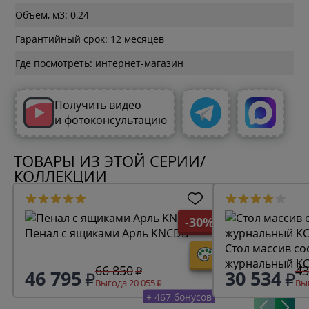
Объем, м3: 0,24
Гарантийный срок: 12 месяцев
Где посмотреть: интернет-магазин
Получить видео
и фотоконсультацию
ТОВАРЫ ИЗ ЭТОЙ СЕРИИ/
КОЛЛЕКЦИИ
-30%
Пенал с ящиками Арль KNCDB
Стол массив со
журнальный KC
66 850
43
46 795
30 534
Выгода 20 055
Выг
+ 467 бонусов