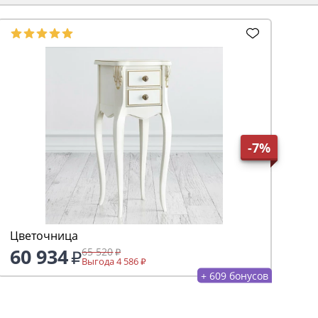
-7%
Цветочница
60 934
65 520
Выгода 4 586
+ 609 бонусов