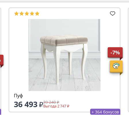
-7%
%
Пуф
36 493
39 240
Выгода 2 747
+ 364 бонусов