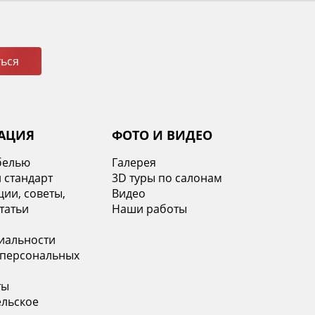
ься
АЦИЯ
ФОТО И ВИДЕО
белью
Галерея
 стандарт
3D туры по салонам
ии, советы,
Видео
татьи
Наши работы
иальности
 персональных
ты
ельское