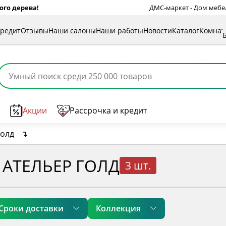
ого дерева!
ДМС-маркет - Дом мебели
кредит
Отзывы
Наши салоны
Наши работы
Новости
Каталог
Комна
Акции
Рассрочка и кредит
Голд
↴
АТЕЛЬЕР ГОЛД
3 шт.
Сроки доставки
Коллекция