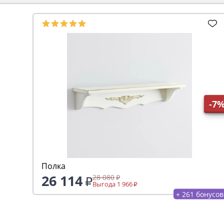
-7
Полка
26 114
28 080
Выгода 1 966
+ 261 бонусов