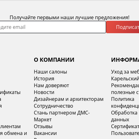
Получайте первыми наши лучшие предложения!
Подписат
О КОМПАНИИ
ИНФОРМ
Наши салоны
Уход за ме
История
Карельский
х
Нам доверяют
Рекомендац
тификаты
Новости
полезные с
а
Дизайнерам и архитекторам
Политика
я
Сотрудничество
конфиденц
Стань партнером ДМС-
Обработка
Маркет
данных
клиентам
Отзывы
Сертифика
я обмена и
Вакансии
Пользоват