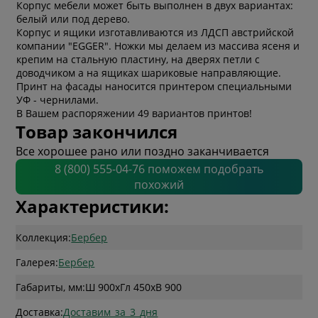
Корпус мебели может быть выполнен в двух вариантах:
белый или под дерево.
Корпус и ящики изготавливаются из ЛДСП австрийской
компании "EGGER". Ножки мы делаем из массива ясеня и
крепим на стальную пластину, на дверях петли с
доводчиком а на ящиках шариковые направляющие.
Принт на фасады наносится принтером специальными
УФ - чернилами.
В Вашем распоряжении 49 вариантов принтов!
Товар закончился
Все хорошее рано или поздно заканчивается
8 (800) 555-04-76 поможем подобрать
похожий
Характеристики:
Коллекция:
Бербер
Галерея:
Бербер
Габариты, мм:
Ш 900
x
Гл 450
x
В 900
Доставка:
Доставим_за_3_дня