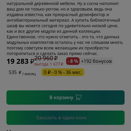
натуральной деревянной мебели. Ну а сосна наполнит
ваш дом не только уютом, но и здоровьем, ведь она
издавна известна, как прекрасный дезинфектор и
антибактериальный материал. А купить библиотечный
шкаф вы можете сегодня по удивительно низкой цене,
как и все другие модули из данной коллекции.
Единственное, что нужно отметить - это то, что данных
модульных комплектов осталось у нас не слишком много,
* обязательное поле
поэтому советуем всем желающим их приобрести
поторопиться и сделать заказ прямо сейчас.
20 960
19 283
- 8 %
+192 бонусов
выгода 1 677
* необязательное поле
535
0 ₽ - 0 % - 36 мес.
/ месяц
* необязательное поле
В корзину
Подтвердить
Заказать в один клик