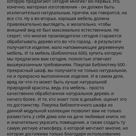
которую предлагают сегодня многие? Во-первых, это,
конечно, материал изготовления - он должен быть
исключительно натуральным, причём, как говорится, на
все сто. Ну а во-вторых, хорошая мебель должна
привлекательно выглядеть, и желательно, чтобы
внешний вид её был максимально естественным. Не
секрет, что многие производители сегодня стараются
обрабатывать дерево кто во что горазд - в результате
получается изделие, мало напоминающее деревянную
мебель. И та мебель (Библиотека 600), купить которую
мы предлагаем вам сегодня, полностью отвечает
вышеуказанным требованиям. Покупая Библиотеку 600 -
прекрасный шкаф, вы получаете не только натуральное,
но и прекрасно выполненное изделие. И в самом деле,
вряд ли что-то может быть лучше натуральной
природной красоты, ведь эта мебель - просто
качественно обработанное натуральное дерево, и
ничего более. И те, кто знает толк в дизайне, оценит это
по достоинству. Покупка библиотечного шкафа из
данной модульной коллекции позволит вам не только
разместить у себя дома или на даче любимые книги, но
и значительно украсить помещение, а также создать ту
самую уютную атмосферу, о которой мечтают многие, но
которая достижима только благодаря использованию