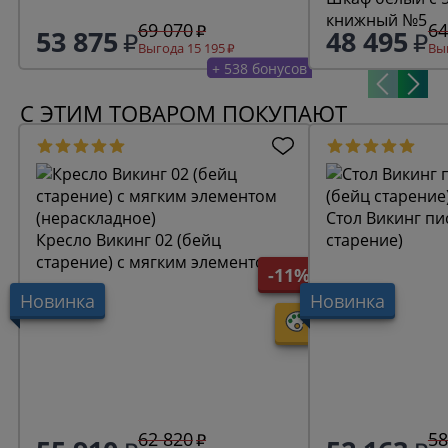
книжный №5
69 070
64
53 875
48 495
Выгода 15 195
Выг
+ 538 бонусов
С ЭТИМ ТОВАРОМ ПОКУПАЮТ
Стол Викинг пись
Кресло Викинг 02 (бейц
старение)
старение) с мягким элементом
-11%
(нераскладное)
Новинка
Новинка
62 820
58