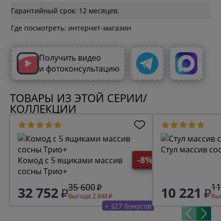
Гарантийный срок: 12 месяцев.
Где посмотреть: интернет-магазин
Получить видео
и фотоконсультацию
ТОВАРЫ ИЗ ЭТОЙ СЕРИИ/
КОЛЛЕКЦИИ
Стул массив со
-8%
Комод с 5 ящиками массив
сосны Трио+
35 600
11
32 752
10 221
Выгода 2 848
Вы
+ 327 бонусов