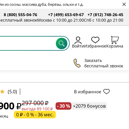
 из сосны, массива дуба, берёзы, ольхи и т.д.
8 (800) 555-04-76
+7 (499) 653-69-67
+7 (812) 748-26-45
ты
Бесплатный звонок
Москва с 10:00 до 21:00
Спб с 10:00 до 21:00
Войти
Избранное
Корзина
Заказать
бесплатный звонок
(5.0)
В избранное
297 000
900
- 30 %
+2079 бонусов
ельное поле
выгода 89 100
0 ₽ - 0 % - 36 мес.
месяц
ательное поле