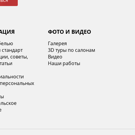
ься
АЦИЯ
ФОТО И ВИДЕО
белью
Галерея
 стандарт
3D туры по салонам
ии, советы,
Видео
татьи
Наши работы
иальности
 персональных
ты
ельское
е