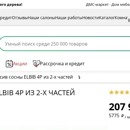
ого дерева!
ДМС-маркет - Дом мебели
кредит
Отзывы
Наши салоны
Наши работы
Новости
Каталог
Комна
Акции
Рассрочка и кредит
ив сосны ELBIB 4P из 2-х частей
↴
IB 4P ИЗ 2-Х ЧАСТЕЙ
207 
* обязат
5775
/ 
* необяз