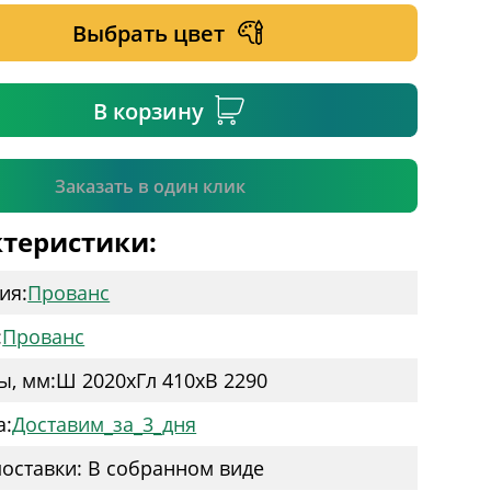
Выбрать цвет
ательное поле
В корзину
Подтвердить
Заказать в один клик
теристики:
ия:
Прованс
:
Прованс
ы, мм:
Ш 2020
x
Гл 410
x
В 2290
а:
Доставим_за_3_дня
оставки: В собранном виде