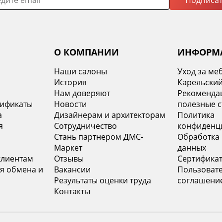
Подписат
О КОМПАНИИ
ИНФОРМ
Наши салоны
Уход за ме
История
Карельский
х
Нам доверяют
Рекомендац
тификаты
Новости
полезные с
а
Дизайнерам и архитекторам
Политика
я
Сотрудничество
конфиденц
Стань партнером ДМС-
Обработка
Маркет
данных
клиентам
Отзывы
Сертифика
я обмена и
Вакансии
Пользоват
Результаты оценки труда
соглашени
Контакты