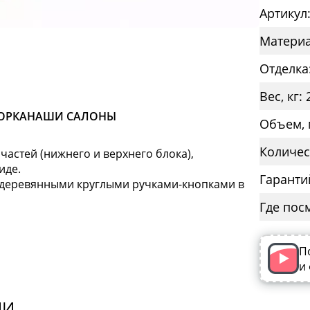
Артикул
Материа
Отделка
Вес, кг: 
ОРКА
НАШИ САЛОНЫ
Объем, 
Количес
частей (нижнего и верхнего блока),
иде.
Гаранти
 деревянными круглыми ручками-кнопками в
Где пос
П
и
ИИ