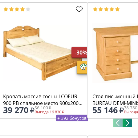
-30%
Кровать массив сосны LCOEUR
Стол письменный 
900 PB спальное место 900х2000
BUREAU DEMI-MINI
39 270
55 146
56 100
78 780
с низким изножьем
Выгода 16 830
Выгода
+ 392 бонусов