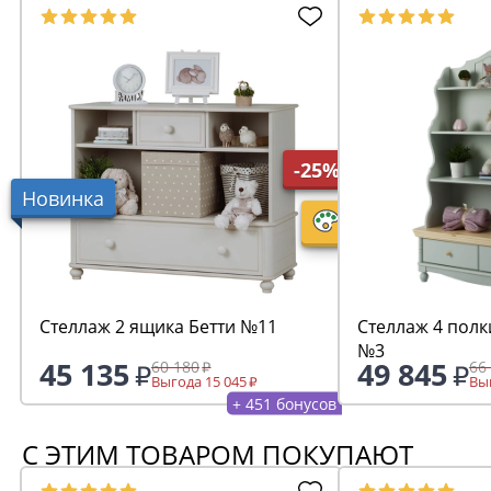
-25%
Новинка
Стеллаж 2 ящика Бетти №11
Стеллаж 4 полк
№3
45 135
49 845
60 180
66
Выгода 15 045
Выг
+ 451 бонусов
С ЭТИМ ТОВАРОМ ПОКУПАЮТ