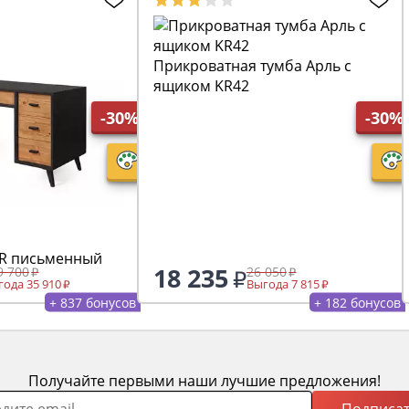
Прикроватная тумба Арль с
ящиком KR42
-30%
-30%
UR письменный
18 235
9 700
26 050
ода 35 910
Выгода 7 815
+ 837 бонусов
+ 182 бонусов
Получайте первыми наши лучшие предложения!