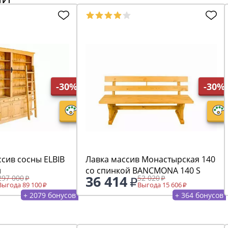
-30%
-30%
сив сосны ELBIB
Лавка массив Монастырская 140
й
со спинкой BANCMONA 140 S
36 414
297 000
52 020
Выгода 89 100
Выгода 15 606
+ 2079 бонусов
+ 364 бонусов