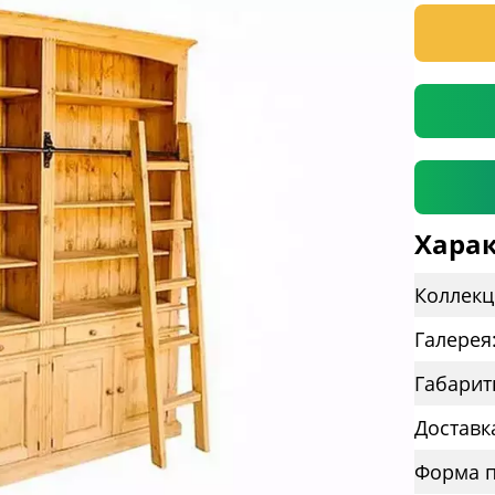
* необяз
Харак
Коллекц
Галерея
Габарит
Доставк
Форма п