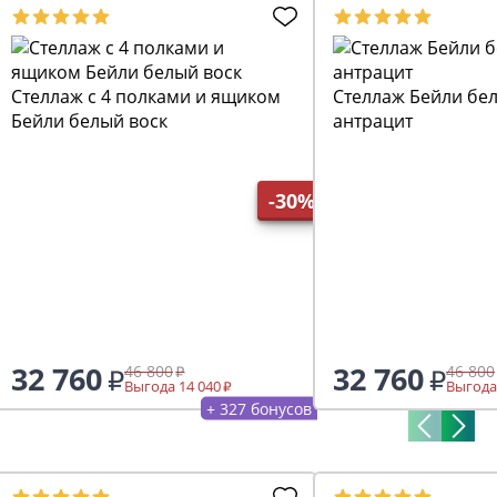
Стеллаж с 4 полками и ящиком
Стеллаж Бейли бел
Бейли белый воск
антрацит
-30%
32 760
32 760
46 800
46 800
Выгода 14 040
Выгода
+ 327 бонусов