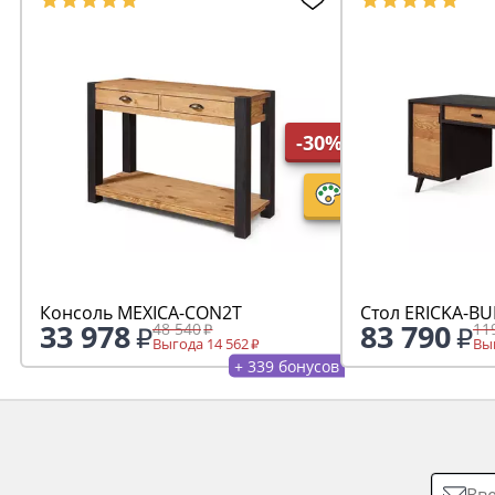
-30%
Консоль MEXICA-CON2T
Стол ERICKA-B
33 978
83 790
48 540
11
Выгода 14 562
Выг
+ 339 бонусов