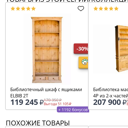
-30%
Библиотечный шкаф с ящиками
Библиотека мас
ELBIB 2T
4P из 2-х часте
119 245
207 900
170 350
Выгода 51 105
+ 1192 бонусов
ПОХОЖИЕ ТОВАРЫ