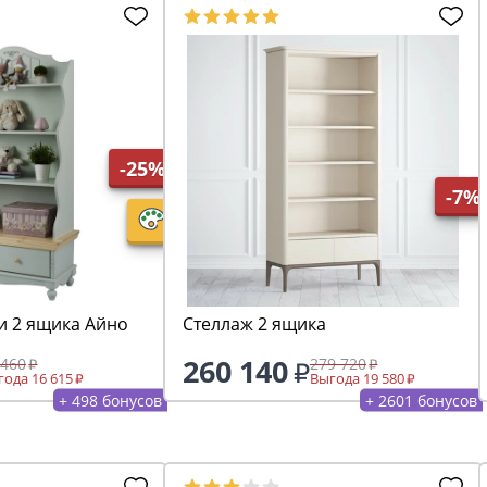
-25%
-7%
и 2 ящика Айно
Стеллаж 2 ящика
260 140
 460
279 720
ода 16 615
Выгода 19 580
+ 498 бонусов
+ 2601 бонусов