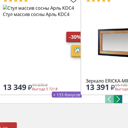
Стул массив сосны Арль KDC4
-30%
Зеркало ERICKA-MI
13 349
13 391
19 070
19 130
Выгода 5 721
Выгода
+ 133 бонусов