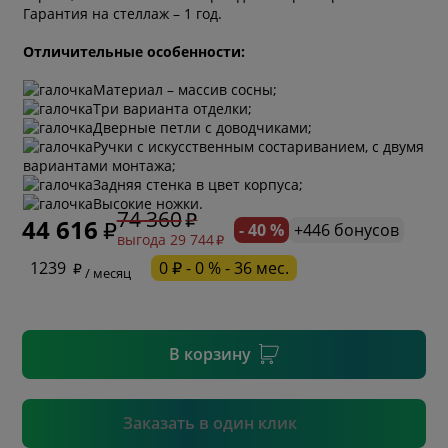
Гарантия на стеллаж – 1 год.
Отличительные особенности:
Материал – массив сосны;
Три варианта отделки;
Дверные петли с доводчиками;
Ручки с искусственным состариванием, с двумя
вариантами монтажа;
* обязательное поле
Задняя стенка в цвет корпуса;
Высокие ножки.
74 360
44 616
- 40 %
+446 бонусов
выгода 29 744
* необязательное поле
1239
0 ₽ - 0 % - 36 мес.
/ месяц
* необязательное поле
В корзину
Подтвердить
Заказать в один клик