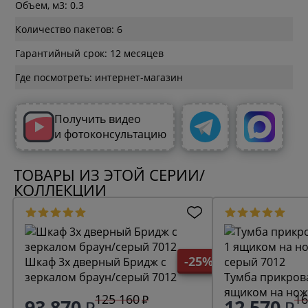
Объем, м3: 0.3
Количество пакетов: 6
Гарантийный срок: 12 месяцев
Где посмотреть: интернет-магазин
Получить видео
и фотоконсультацию
ТОВАРЫ ИЗ ЭТОЙ СЕРИИ/
КОЛЛЕКЦИИ
-25%
Шкаф 3х дверный Бридж с
зеркалом браун/серый 7012
Тумба прикрова
ящиком на нож
125 160
16
93 870
12 570
7012