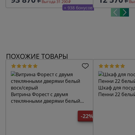
Выгода 31 290
Выг
+ 938 бонусов
ПОХОЖИЕ ТОВАРЫ
Шкаф для посу
Витрина Форест с двумя
Пенни 22 белый
стеклянными дверями белый
воск/серый
-22%