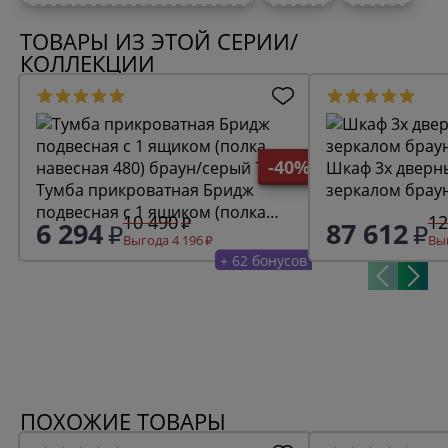
ТОВАРЫ ИЗ ЭТОЙ СЕРИИ/
КОЛЛЕКЦИИ
-40%
Шкаф 3х дверн
Тумба прикроватная Бридж
зеркалом брау
подвесная с 1 ящиком (полка
10 490
12
6 294
87 612
навесная 480) браун/серый 7012
Выгода 4 196
Выг
+ 62 бонусов
ПОХОЖИЕ ТОВАРЫ