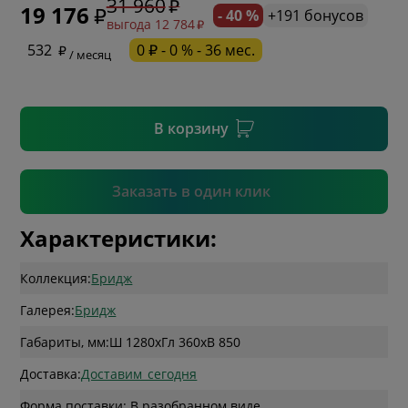
31 960
19 176
- 40 %
+191 бонусов
выгода 12 784
* необязательное поле
532
0 ₽ - 0 % - 36 мес.
/ месяц
* необязательное поле
В корзину
Подтвердить
Заказать в один клик
Характеристики:
Коллекция:
Бридж
Галерея:
Бридж
Габариты, мм:
Ш 1280
x
Гл 360
x
В 850
Доставка:
Доставим_сегодня
Форма поставки: В разобранном виде