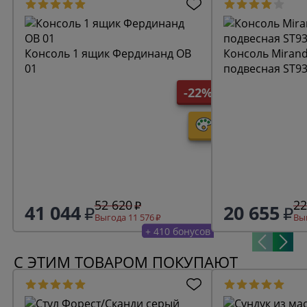
Консоль 1 ящик Фердинанд ОВ
Консоль Miranda&Serena
01
подвесная ST9
-22%
52 620
22
41 044
20 655
Выгода 11 576
Выг
+ 410 бонусов
С ЭТИМ ТОВАРОМ ПОКУПАЮТ