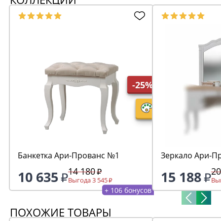
-25%
Банкетка Ари-Прованс №1
Зеркало Ари-П
14 180
20
10 635
15 188
Выгода 3 545
Выг
+ 106 бонусов
ПОХОЖИЕ ТОВАРЫ