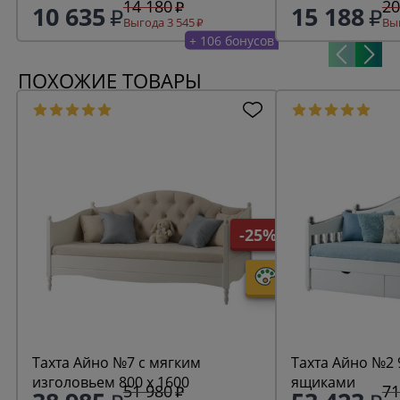
14 180
20
10 635
15 188
Выгода 3 545
Выг
+ 106 бонусов
ПОХОЖИЕ ТОВАРЫ
-25%
Тахта Айно №7 с мягким
Тахта Айно №2 9
изголовьем 800 х 1600
ящиками
51 980
71