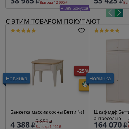
38 985
53 423
Выгода 12 995
Выг
+ 389 бонусов
С ЭТИМ ТОВАРОМ ПОКУПАЮТ
-25%
Новинка
Новинка
Банкетка массив сосны Бетти №1
Шкаф мдф Бетти
антресолью
5 850
4 388
164 070
Выгода 1 462