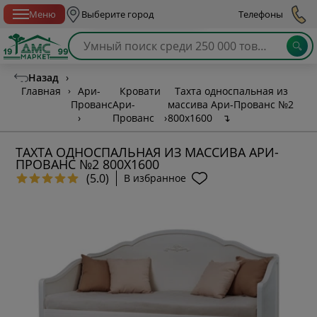
Спб с 10:00 до 21:00
Меню
Выберите город
Телефоны
Назад
›
Главная
›
Ари-
Кровати
Тахта односпальная из
Прованс
Ари-
массива Ари-Прованс №2
›
Прованс
›
800х1600
↴
ТАХТА ОДНОСПАЛЬНАЯ ИЗ МАССИВА АРИ-
ПРОВАНС №2 800Х1600
(5.0)
В избранное