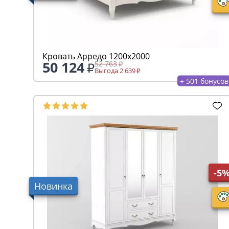
Кровать Арредо 1200х2000
50 124
52 763
Выгода 2 639
+ 501 бонусов
-5
Новинка