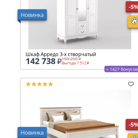
-5
Новинка
Шкаф Арредо 3-х створчатый
142 738
150 250
Выгода 7 512
+ 1427 бонусов
-5
Новинка