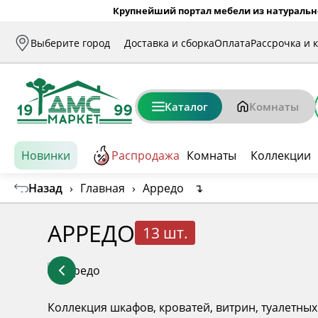
Крупнейший портал мебели из натуральн
Выберите город
Доставка и сборка
Оплата
Рассрочка и 
Каталог
Комнаты
Новинки
Распродажа
Комнаты
Коллекции
Назад
›
Главная
›
Арредо
↴
АРРЕДО
13 шт.
Коллекция шкафов, кроватей, витрин, туалетных