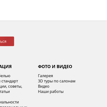
ься
АЦИЯ
ФОТО И ВИДЕО
белью
Галерея
 стандарт
3D туры по салонам
ии, советы,
Видео
татьи
Наши работы
иальности