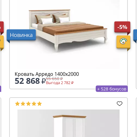
%
-5%
Новинка
Кровать Арредо 1400х2000
52 868
55 650
Выгода 2 782
+ 528 бонусов