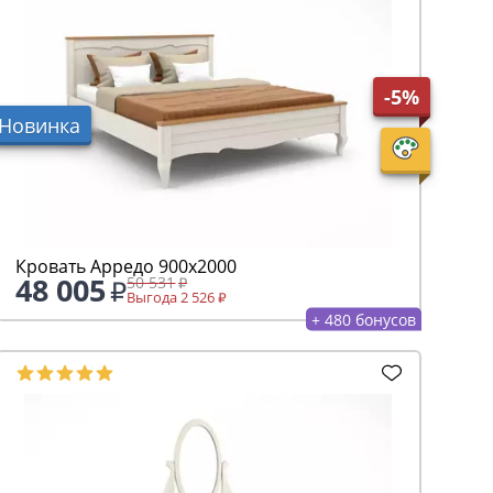
-5%
Новинка
Кровать Арредо 900х2000
48 005
50 531
Выгода 2 526
+ 480 бонусов