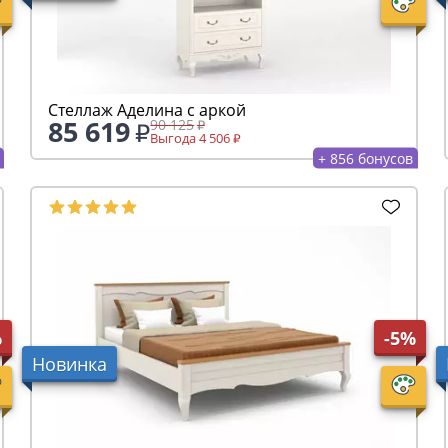
Стеллаж Аделина с аркой
85 619
90 125
Выгода 4 506
+ 856 бонусов
%
-5%
Новинка