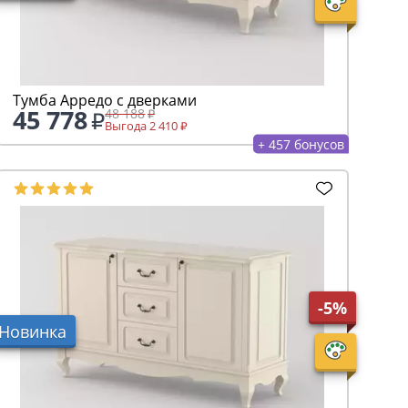
Тумба Арредо с дверками
45 778
48 188
Выгода 2 410
+ 457 бонусов
-5%
Новинка