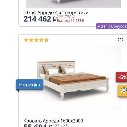
Шкаф Арредо 4-х створчатый
214 462
225 750
Выгода 11 288
+ 2144 бонусов
-5
Новинка
Кровать Арредо 1600х2000
55 694
58 625