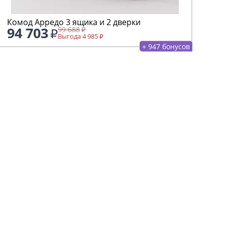
Комод Арредо 3 ящика и 2 дверки
94 703
99 688
Выгода 4 985
+ 947 бонусов