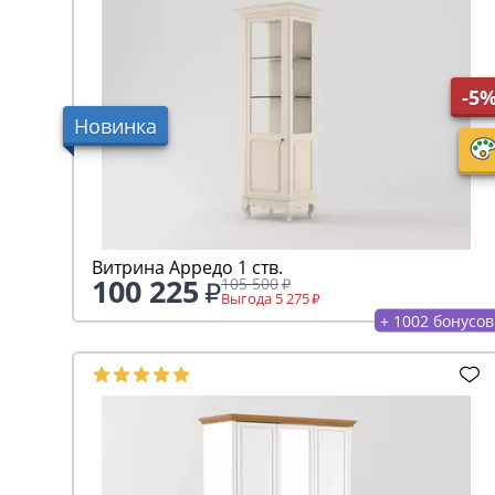
-5
Новинка
Витрина Арредо 1 ств.
100 225
105 500
Выгода 5 275
+ 1002 бонусов