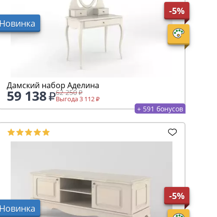
-5%
Новинка
Дамский набор Аделина
59 138
62 250
Выгода 3 112
+ 591 бонусов
-5%
Новинка