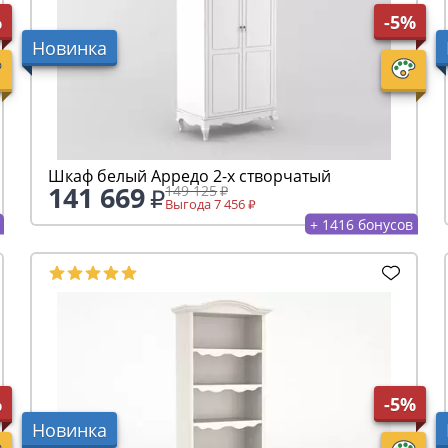
%
-5%
Новинка
Шкаф белый Арредо 2-х створчатый
141 669
149 125
Выгода 7 456
+ 1416 бонусов
%
-5%
Новинка