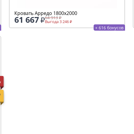
Кровать Арредо 1800х2000
61 667
64 913
Выгода 3 246
+ 616 бонусов
%