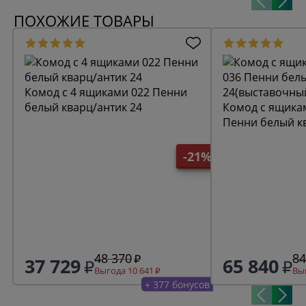
ПОХОЖИЕ ТОВАРЫ
Комод с 4 ящиками 022 Пенни
белый кварц/антик 24
Комод с ящикам
Пенни белый к
24(выставочны
-21%
48 370
84
37 729
65 840
Выгода 10 641
Выг
+ 377 бонусов