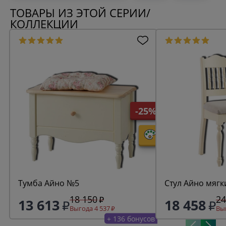
ТОВАРЫ ИЗ ЭТОЙ СЕРИИ/
КОЛЛЕКЦИИ
-25%
Тумба Айно №5
Стул Айно мягк
18 150
24
13 613
18 458
Выгода 4 537
Выг
+ 136 бонусов