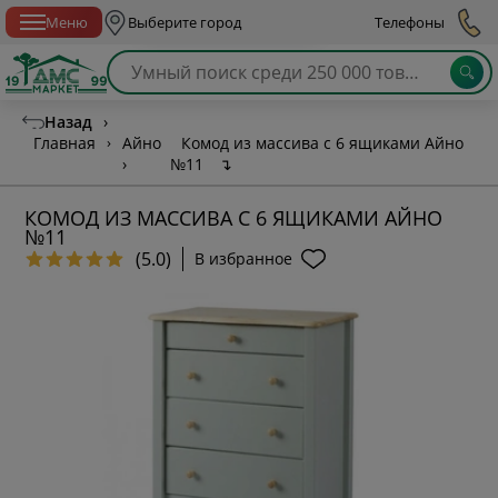
Спб с 10:00 до 21:00
Меню
Выберите город
Телефоны
Назад
›
Главная
›
Айно
Комод из массива с 6 ящиками Айно
›
№11
↴
КОМОД ИЗ МАССИВА С 6 ЯЩИКАМИ АЙНО
№11
(5.0)
В избранное