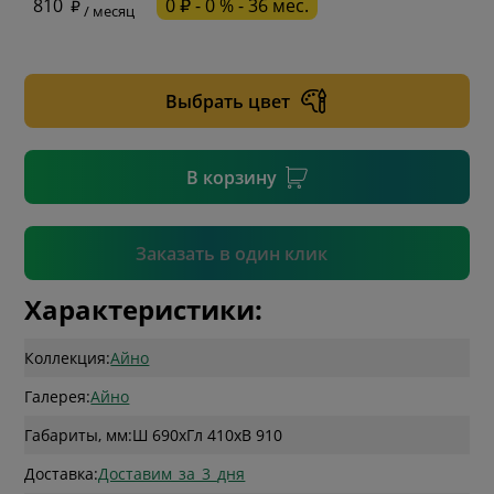
810
0 ₽ - 0 % - 36 мес.
/ месяц
* необязательное поле
Выбрать цвет
* необязательное поле
В корзину
Подтвердить
Заказать в один клик
Характеристики:
Коллекция:
Айно
Галерея:
Айно
Габариты, мм:
Ш 690
x
Гл 410
x
В 910
Доставка:
Доставим_за_3_дня