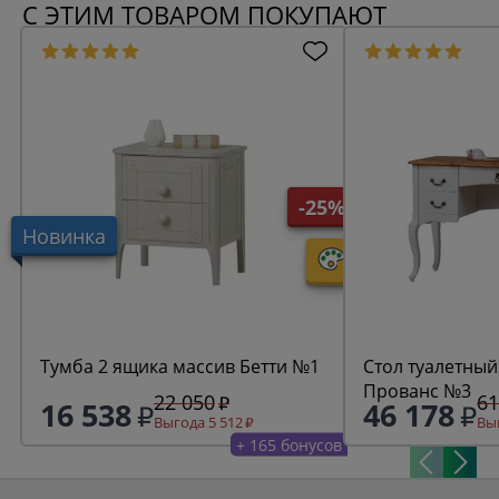
С ЭТИМ ТОВАРОМ ПОКУПАЮТ
-25%
Новинка
Тумба 2 ящика массив Бетти №1
Стол туалетный
Прованс №3
22 050
61
16 538
46 178
Выгода 5 512
Выг
+ 165 бонусов