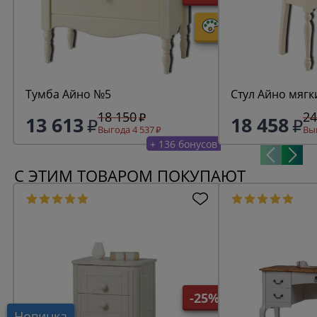
Тумба Айно №5
Стул Айно мягк
18 150
24
13 613
18 458
Выгода 4 537
Выг
+ 136 бонусов
С ЭТИМ ТОВАРОМ ПОКУПАЮТ
-25%
Новинка