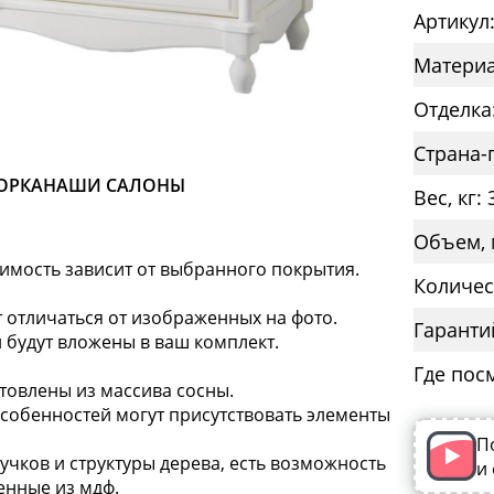
Артикул
Материа
Отделка:
Страна-
ОРКА
НАШИ САЛОНЫ
Вес, кг: 
Объем, 
оимость зависит от выбранного покрытия.
Количес
т отличаться от изображенных на фото.
Гаранти
 будут вложены в ваш комплект.
Где пос
товлены из массива сосны.
особенностей могут присутствовать элементы
П
сучков и структуры дерева, есть возможность
и
енные из мдф.