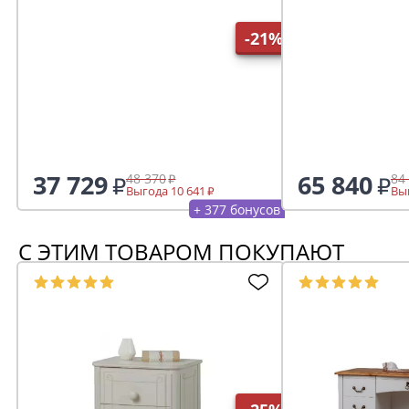
24(выставочны
-21%
37 729
65 840
48 370
84
Выгода 10 641
Выг
+ 377 бонусов
С ЭТИМ ТОВАРОМ ПОКУПАЮТ