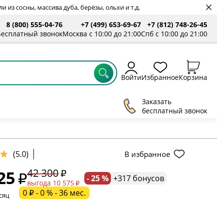
 из сосны, массива дуба, берёзы, ольхи и т.д.
8 (800) 555-04-76
+7 (499) 653-69-67
+7 (812) 748-26-45
ты
Бесплатный звонок
Москва с 10:00 до 21:00
Спб с 10:00 до 21:00
Войти
Избранное
Корзина
Заказать
бесплатный звонок
(5.0)
В избранное
42 300
25
- 25 %
+317 бонусов
ельное поле
выгода 10 575
0 ₽ - 0 % - 36 мес.
сяц
ательное поле