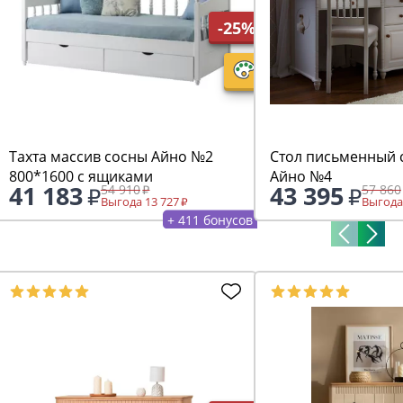
-25%
Тахта массив сосны Айно №2
Стол письменный 
800*1600 с ящиками
Айно №4
41 183
43 395
54 910
57 860
Выгода 13 727
Выгода
+ 411 бонусов