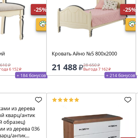
-25%
-25%
ий
Кровать Айно №5 800х2000
21 488
 610
28 650
ода 6 152
Выгода 7 162
+ 184 бонусов
+ 214 бонусов
и из дерева 036
варц/антик