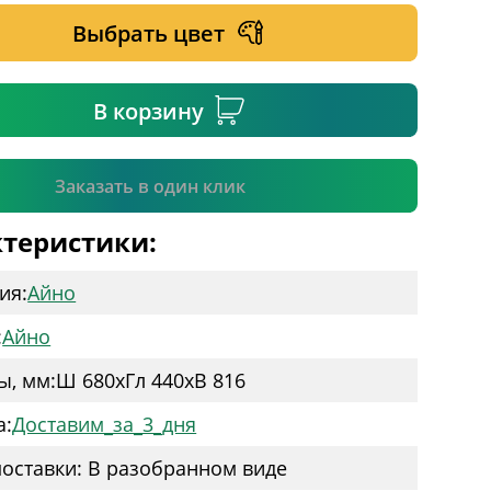
Выбрать цвет
ательное поле
В корзину
Подтвердить
Заказать в один клик
теристики:
ия:
Айно
:
Айно
ы, мм:
Ш 680
x
Гл 440
x
В 816
а:
Доставим_за_3_дня
оставки: В разобранном виде