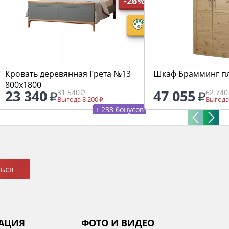
-26%
Кровать деревянная Грета №13
Шкаф Брамминг п
800х1800
23 340
47 055
31 540
62 740
Выгода 8 200
Выгода
+ 233 бонусов
ься
АЦИЯ
ФОТО И ВИДЕО