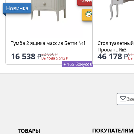
-25%
Новинка
Тумба 2 ящика массив Бетти №1
Стол туалетный
Прованс №3
16 538
46 178
22 050
61
Выгода 5 512
Выг
+ 165 бонусов
ПОКУПАТЕЛЯМ
ТОВАРЫ