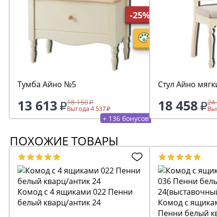
-25%
Тумба Айно №5
Стул Айно мягк
13 613
18 458
18 150
24
Выгода 4 537
Выг
+ 136 бонусов
ПОХОЖИЕ ТОВАРЫ
Комод с 4 ящиками 022 Пенни
белый кварц/антик 24
Комод с ящикам
Пенни белый к