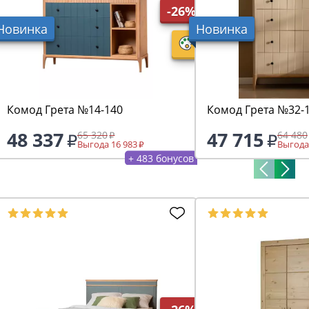
-26%
Новинка
Новинка
Комод Грета №14-140
Комод Грета №32-
48 337
47 715
65 320
64 480
Выгода 16 983
Выгода
+ 483 бонусов