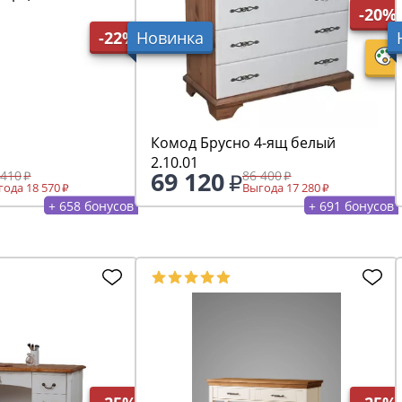
й образец)
-20%
-22%
Новинка
Комод Брусно 4-ящ белый
2.10.01
69 120
 410
86 400
ода 18 570
Выгода 17 280
+ 658 бонусов
+ 691 бонусов