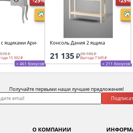
-25%
-25%
 с ящиками Ари-
Консоль Дания 2 ящика
21 135
 570
28 180
ода 15 392
Выгода 7 045
+ 461 бонусов
+ 211 бонусов
Получайте первыми наши лучшие предложения!
Подписат
О КОМПАНИИ
ИНФОРМ