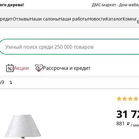
ого дерева!
ДМС-маркет - Дом мебели
кредит
Отзывы
Наши салоны
Наши работы
Новости
Каталог
Комна
Акции
Рассрочка и кредит
№9
↴
31 7
* обязат
881
/ ме
* необяз