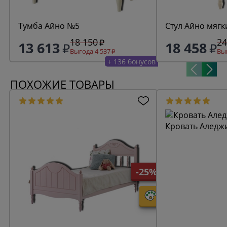
Тумба Айно №5
Стул Айно мягк
18 150
24
13 613
18 458
Выгода 4 537
Выг
+ 136 бонусов
ПОХОЖИЕ ТОВАРЫ
Кровать Аледжи
-25%