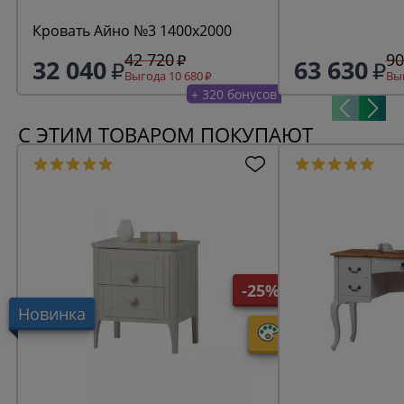
Кровать Айно №3 1400х2000
42 720
90
32 040
63 630
Выгода 10 680
Выг
+ 320 бонусов
С ЭТИМ ТОВАРОМ ПОКУПАЮТ
-25%
Новинка