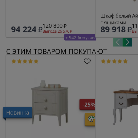
Шкаф белый Ай
с ящиками
120 800
11
94 224
89 918
Выгода 26 576
Выг
+ 942 бонусов
С ЭТИМ ТОВАРОМ ПОКУПАЮТ
-25%
Новинка