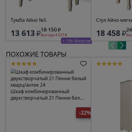
Тумба Айно №5
Стул Айно мягк
18 150
24
13 613
18 458
Выгода 4 537
Выг
+ 136 бонусов
ПОХОЖИЕ ТОВАРЫ
Шкаф комбинированный
двухстворчатый 21 Пенни белый
кварц/антик 24
-22%