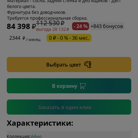
Материал - сосна, задняя стенка и дно ящиков - ДВП
белого цвета.
Фурнитура без доводчиков.
Требуется профессиональная сборка.
112 530
84 398
- 24 %
+843 бонусов
выгода 28 132
* обязательное поле
2344
0 ₽ - 0 % - 36 мес.
/ месяц
* необязательное поле
Выбрать цвет
* необязательное поле
В корзину
Подтвердить
Заказать в один клик
Характеристики:
Коллекция:
Айно