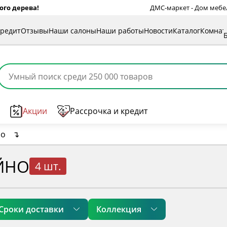
ого дерева!
ДМС-маркет - Дом мебели
кредит
Отзывы
Наши салоны
Наши работы
Новости
Каталог
Комна
Акции
Рассрочка и кредит
но
↴
ЙНО
4 шт.
Сроки доставки
Коллекция