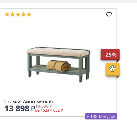
-25%
Скамья Айно мягкая
13 898
18 530
Выгода 4 632
+ 138 бонусов