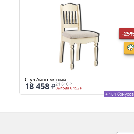
-25
Стул Айно мягкий
18 458
24 610
Выгода 6 152
+ 184 бонусов