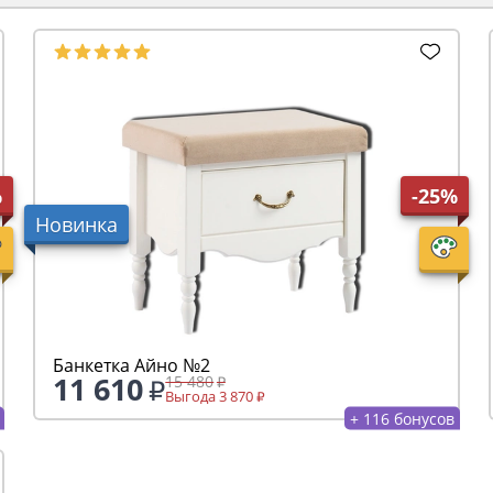
%
-25%
Новинка
Банкетка Айно №2
11 610
15 480
Выгода 3 870
+ 116 бонусов