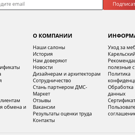
Подписат
О КОМПАНИИ
ИНФОРМ
Наши салоны
Уход за ме
История
Карельский
х
Нам доверяют
Рекомендац
тификаты
Новости
полезные с
а
Дизайнерам и архитекторам
Политика
я
Сотрудничество
конфиденц
Стань партнером ДМС-
Обработка
Маркет
данных
клиентам
Отзывы
Сертифика
я обмена и
Вакансии
Пользоват
Результаты оценки труда
соглашени
Контакты