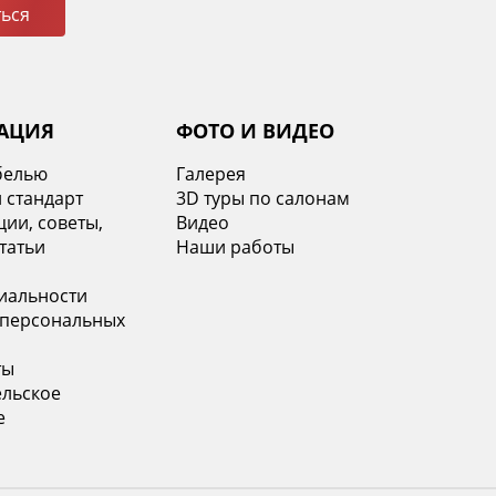
ься
АЦИЯ
ФОТО И ВИДЕО
белью
Галерея
 стандарт
3D туры по салонам
ии, советы,
Видео
татьи
Наши работы
иальности
 персональных
ты
ельское
е