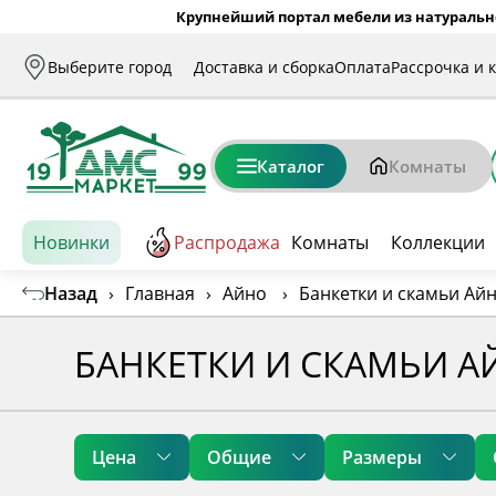
Крупнейший портал мебели из натуральн
Выберите город
Доставка и сборка
Оплата
Рассрочка и 
Каталог
Комнаты
Новинки
Распродажа
Комнаты
Коллекции
Назад
›
Главная
›
Айно
›
Банкетки и скамьи Ай
БАНКЕТКИ И СКАМЬИ А
Цена
Общие
Размеры