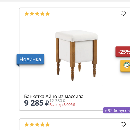
-25
Новинка
Банкетка Айно из массива
9 285
12 380
Выгода 3 095
+ 92 бонусов