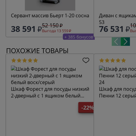
Сервант массив Бьерт 1-20 сосна
Диван с ящикам
53
52 150
10
38 591
76 531
Выгода 13 559
Выг
+ 385 бонусов
ПОХОЖИЕ ТОВАРЫ
Шкаф Форест для посуды низкий
Шкаф для посу
2-дверный с 1 ящиком белый
Пенни 12 серы
воск/серый
24
-22%