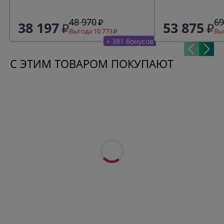
48 970
69
38 197
53 875
Выгода 10 773
Выг
+ 381 бонусов
С ЭТИМ ТОВАРОМ ПОКУПАЮТ