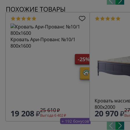
ПОХОЖИЕ ТОВАРЫ
Кровать Ари-Прованс №10/1
800х1600
-25%
Кровать масси
800х2000
25 610
27
19 208
20 970
Выгода 6 402
Выг
+ 192 бонусов