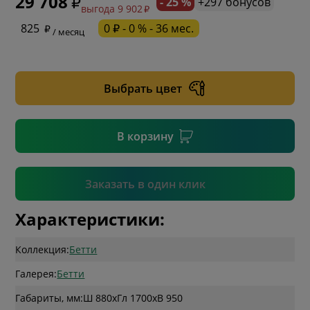
29 708
- 25 %
+297 бонусов
выгода 9 902
* обязательное поле
825
0 ₽ - 0 % - 36 мес.
/ месяц
* необязательное поле
Выбрать цвет
* необязательное поле
В корзину
Подтвердить
Заказать в один клик
Характеристики:
Коллекция:
Бетти
Галерея:
Бетти
Габариты, мм:
Ш 880
x
Гл 1700
x
В 950