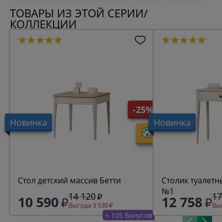
ТОВАРЫ ИЗ ЭТОЙ СЕРИИ/
КОЛЛЕКЦИИ
-25%
Новинка
Новинка
Стол детский массив Бетти
Столик туалетн
№1
14 120
17
10 590
12 758
Выгода 3 530
Выг
+ 105 бонусов