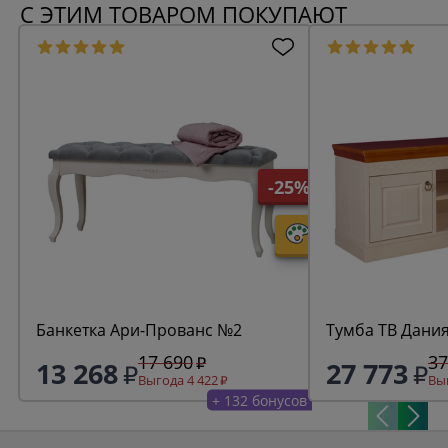
С ЭТИМ ТОВАРОМ ПОКУПАЮТ
-25%
Банкетка Ари-Прованс №2
Тумба ТВ Дани
17 690
37
13 268
27 773
Выгода 4 422
Выг
+ 132 бонусов