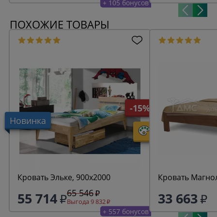
+ 105 бонусов
ПОХОЖИЕ ТОВАРЫ
-15%
Новинка
Кровать Эльке, 900х2000
Кровать Магно
65 546
55 714
33 663
Выгода 9 832
+ 557 бонусов