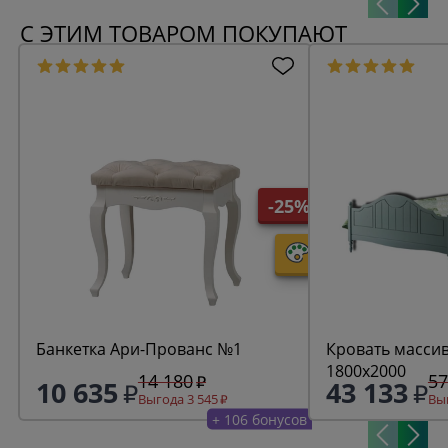
С ЭТИМ ТОВАРОМ ПОКУПАЮТ
-25%
Банкетка Ари-Прованс №1
Кровать масси
1800х2000
14 180
57
10 635
43 133
Выгода 3 545
Выг
+ 106 бонусов