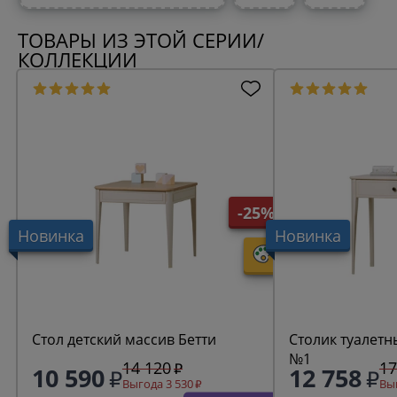
ТОВАРЫ ИЗ ЭТОЙ СЕРИИ/
КОЛЛЕКЦИИ
-25%
Новинка
Новинка
Стол детский массив Бетти
Столик туалетн
№1
14 120
17
10 590
12 758
Выгода 3 530
Выг