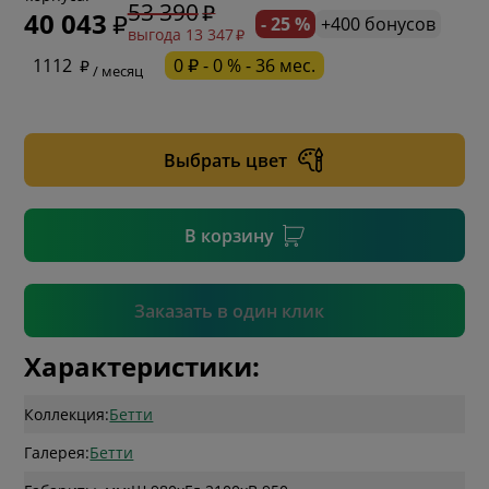
53 390
40 043
- 25 %
+400 бонусов
выгода 13 347
* обязательное поле
1112
0 ₽ - 0 % - 36 мес.
/ месяц
* необязательное поле
Выбрать цвет
* необязательное поле
В корзину
Подтвердить
Заказать в один клик
Характеристики:
Коллекция:
Бетти
Галерея:
Бетти