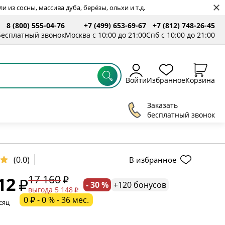
 из сосны, массива дуба, берёзы, ольхи и т.д.
8 (800) 555-04-76
+7 (499) 653-69-67
+7 (812) 748-26-45
ты
Бесплатный звонок
Москва с 10:00 до 21:00
Спб с 10:00 до 21:00
Войти
Избранное
Корзина
Заказать
бесплатный звонок
ельное поле
(0.0)
В избранное
17 160
12
- 30 %
+120 бонусов
ательное поле
выгода 5 148
0 ₽ - 0 % - 36 мес.
сяц
ательное поле