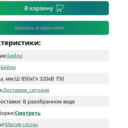
В корзину
Подтвердить
Заказать в один клик
теристики:
ия:
Бейли
:
Бейли
ы, мм:
Ш 850
x
Гл 320
x
В 750
а:
Доставим_сегодня
оставки: В разобранном виде
борки:
Смотреть
л:
Масив сосны