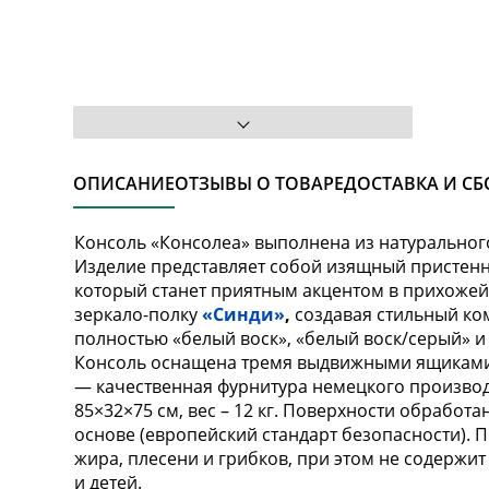
ОПИСАНИЕ
ОТЗЫВЫ О ТОВАРЕ
ДОСТАВКА И СБ
Консоль «Консолеа» выполнена из натурального
Изделие представляет собой изящный пристенн
который станет приятным акцентом в прихожей
зеркало-полку
«Синди»
,
создавая стильный ком
полностью «белый воск», «белый воск/серый» и 
Консоль оснащена тремя выдвижными ящиками 
— качественная фурнитура немецкого производ
85×32×75 см, вес – 12 кг. Поверхности обрабо
основе (европейский стандарт безопасности). 
жира, плесени и грибков, при этом не содержи
и детей.