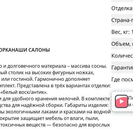
Отделка
Страна-
Вес, кг: 
Объем, 
ОРКА
НАШИ САЛОНЫ
Количес
 и долговечного материала – массива сосны.
Гаранти
ый столик на высоких фигурных ножках,
 или гостиной. Гармонично дополняет
Где пос
плект. Представлена в трёх вариантах отделки:
«белый воск/антик».
П
для удобного хранения мелочей. В комплекте
и
ства для надёжной сборки. Габариты изделия:
таны экологичными лаками и красками на водной
Покрытие защищает мебель от влаги, пыли,
т токсичных веществ — безопасно для взрослых