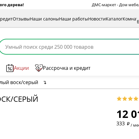
ого дерева!
ДМС-маркет - Дом мебели
кредит
Отзывы
Наши салоны
Наши работы
Новости
Каталог
Комна
Акции
Рассрочка и кредит
лый воск/серый
↴
* обязат
ОСК/СЕРЫЙ
12 0
* необяз
333
/ ме
* необяз