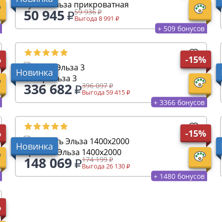
Тумба Эльза прикроватная
50 945
59 936
Выгода 8 991
+ 509 бонусов
%
-15%
Новинка
Шкаф Эльза 3
336 682
396 097
Выгода 59 415
+ 3366 бонусов
%
-15%
Новинка
Кровать Эльза 1400х2000
148 069
174 199
Выгода 26 130
+ 1480 бонусов
%