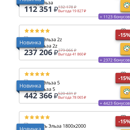
Комод Эльза
112 351
132 178
Выгода 19 827
+ 1123 бонусов
-15
Новинка
Шкаф Эльза 2z
237 206
279 066
Выгода 41 860
+ 2372 бонусов
-15
Новинка
Шкаф Эльза 5
442 366
520 431
Выгода 78 065
+ 4423 бонусов
-15
Новинка