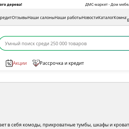
ого дерева!
ДМС-маркет - Дом мебели
кредит
Отзывы
Наши салоны
Наши работы
Новости
Каталог
Комна
Акции
Рассрочка и кредит
ает в себя комоды, прикроватные тумбы, шкафы и крова