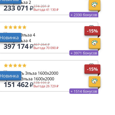
Шкаф Эльза 2
233 071
274 201
Выгода 41 130
+ 2330 бонусов
-15%
Новинка
Шкаф Эльза 4
397 174
467 264
Выгода 70 090
+ 3971 бонусов
-15%
Новинка
Кровать Эльза 1600х2000
151 462
178 191
Выгода 26 729
+ 1514 бонусов