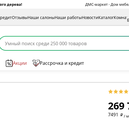
ого дерева!
ДМС-маркет - Дом мебели
кредит
Отзывы
Наши салоны
Наши работы
Новости
Каталог
Комна
Акции
Рассрочка и кредит
269 
* обязат
7491
/ 
* необяз