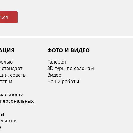
ься
АЦИЯ
ФОТО И ВИДЕО
белью
Галерея
 стандарт
3D туры по салонам
ии, советы,
Видео
татьи
Наши работы
иальности
 персональных
ты
ельское
е