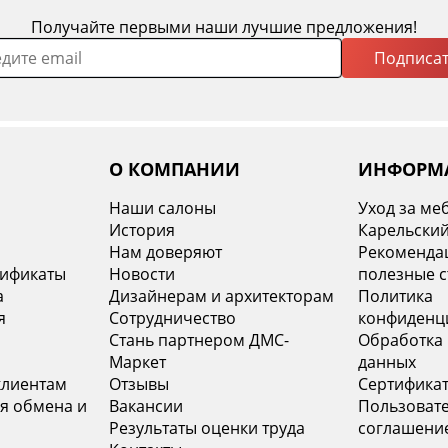
Получайте первыми наши лучшие предложения!
Подписат
О КОМПАНИИ
ИНФОРМ
Наши салоны
Уход за ме
История
Карельский
х
Нам доверяют
Рекомендац
тификаты
Новости
полезные с
а
Дизайнерам и архитекторам
Политика
я
Сотрудничество
конфиденц
Стань партнером ДМС-
Обработка
Маркет
данных
клиентам
Отзывы
Сертифика
я обмена и
Вакансии
Пользоват
Результаты оценки труда
соглашени