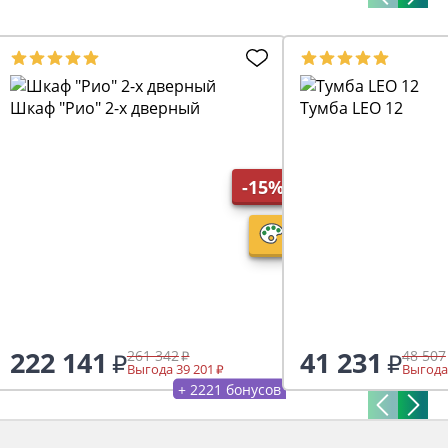
Шкаф "Рио" 2-х дверный
Тумба LEO 12
-15%
222 141
41 231
261 342
48 507
Выгода 39 201
Выгода
+ 2221 бонусов