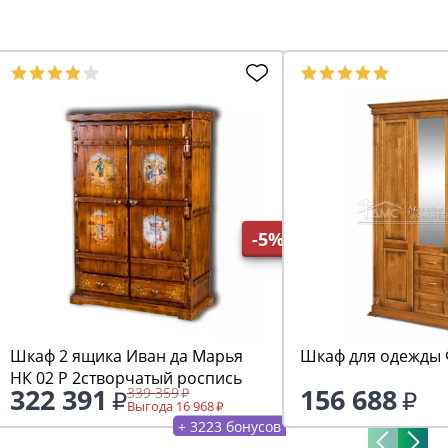
-5%
Шкаф 2 ящика Иван да Марья
Шкаф для одежды 
НК 02 Р 2створчатый роспись
322 391
156 688
339 359
Выгода 16 968
+ 3223 бонусов