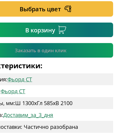
Выбрать цвет
ательное поле
В корзину
Подтвердить
Заказать в один клик
теристики:
ия:
Фьорд СТ
:
Фьорд СТ
ы, мм:
Ш 1300
x
Гл 585
x
В 2100
а:
Доставим_за_3_дня
оставки: Частично разобрана