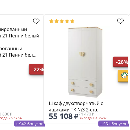
рованный
й 21 Пенни белый
-26%
-22%
Шкаф двухстворчатый с
ящиками ТК №3 2-ств.
55 108
0 800
74 470
ода 26 576
Выгода 19 362
+ 942 бонусов
+ 551 бонусов