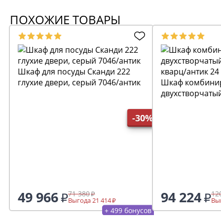
ПОХОЖИЕ ТОВАРЫ
Шкаф для посуды Сканди 222
глухие двери, серый 7046/антик
Шкаф комбини
двухстворчаты
кварц/антик 24
-30%
49 966
94 224
71 380
12
Выгода 21 414
Выг
+ 499 бонусов