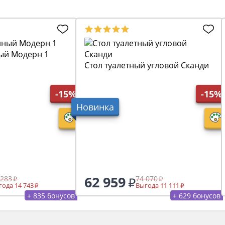
ый Модерн 1
Стол туалетный угловой Сканди
-15%
-15%
Новинка
62 959
 283
74 070
ода 14 743
Выгода 11 111
+ 835 бонусов
+ 629 бонусов