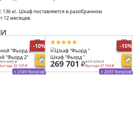
с 136 кг. Шкаф поставляется в разобранном
т 12 месяцев.
ИИ
-10%
-15%
Шкаф с витриной "Фьорд 2"
Шкаф "Фьорд "
269 701
261 045
317 295
Выгода 26 105
Выгода 47 594
+ 2349 бонусов
+ 2697 бонусов