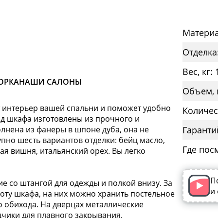
Материа
Отделка
Вес, кг: 
ОРКА
НАШИ САЛОНЫ
Объем, 
 интерьер вашей спальни и поможет удобно
Количес
ад шкафа изготовлены из прочного и
олнена из фанеры в шпоне дуба, она не
Гаранти
упно шесть вариантов отделки: бейц масло,
Где пос
ная вишня, итальянский орех. Вы легко
П
е со штангой для одежды и полкой внизу. За
и
соту шкафа, на них можно хранить постельное
о обихода. На дверцах металлические
чики для плавного закрывания.