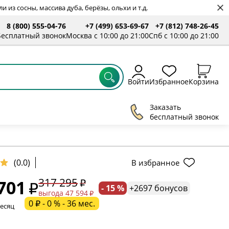
 из сосны, массива дуба, берёзы, ольхи и т.д.
8 (800) 555-04-76
+7 (499) 653-69-67
+7 (812) 748-26-45
ты
Бесплатный звонок
Москва с 10:00 до 21:00
Спб с 10:00 до 21:00
Войти
Избранное
Корзина
Заказать
бесплатный звонок
(0.0)
В избранное
317 295
701
- 15 %
+2697 бонусов
ельное поле
выгода 47 594
0 ₽ - 0 % - 36 мес.
месяц
ательное поле