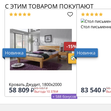
С ЭТИМ ТОВАРОМ ПОКУПАЮТ
Стол письменн
-15%
Новинка
Новинка
Кровать Джудит, 1800х2000
58 809
83 540
69 187
98
Выгода 10 378
Выг
+ 588 бонусов