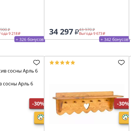
34 297
 900
43 970
ода 9 218
Выгода 9 673
+ 326 бонусов
+ 342 бонусов
 сосны Арль 6
-30%
-30%