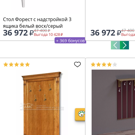
Стол Форест с надстройкой 3
ящика белый воск/серый
36 972
36 972
47 400
47 400
Выгода 10 428
Выгода
+ 369 бонусов