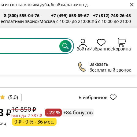
 из сосны, массива дуба, берёзы, ольхи и т.д.
8 (800) 555-04-76
+7 (499) 653-69-67
+7 (812) 748-26-45
ты
Бесплатный звонок
Москва с 10:00 до 21:00
Спб с 10:00 до 21:00
Войти
Избранное
Корзина
Заказать
бесплатный звонок
ельное поле
(5.0)
В избранное
10 850
3
- 22 %
+84 бонусов
ательное поле
выгода 2 387
0 ₽ - 0 % - 36 мес.
сяц
ательное поле