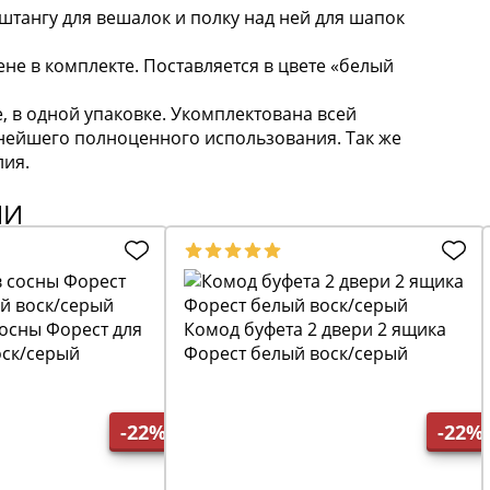
штангу для вешалок и полку над ней для шапок
ене в комплекте. Поставляется в цвете «белый
, в одной упаковке. Укомплектована всей
нейшего полноценного использования. Так же
лия.
ИИ
осны Форест для
Комод буфета 2 двери 2 ящика
оск/серый
Форест белый воск/серый
-22%
-22%