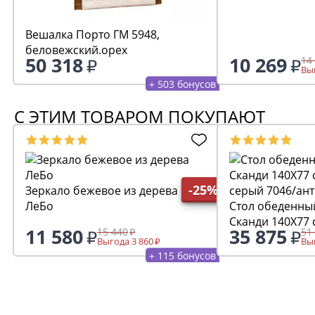
Вешалка Порто ГМ 5948,
беловежский.орех
50 318
10 269
14
Выг
+ 503 бонусов
С ЭТИМ ТОВАРОМ ПОКУПАЮТ
-25%
Зеркало бежевое из дерева
ЛеБо
Стол обеденны
Сканди 140Х77 
11 580
35 875
15 440
51
серый 7046/ант
Выгода 3 860
Выг
+ 115 бонусов