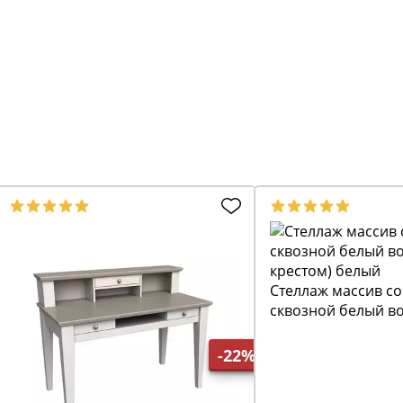
Стеллаж массив с
сквозной белый во
крестом) белый
-22%