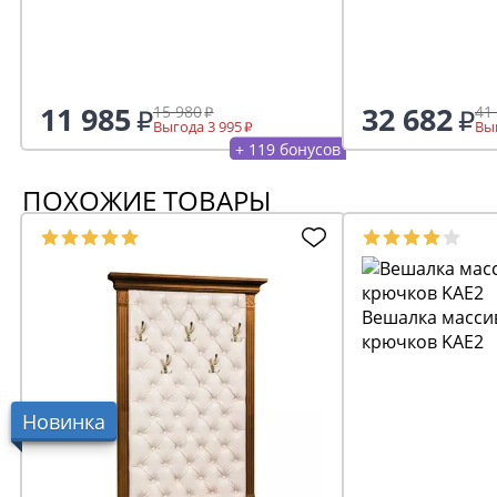
11 985
32 682
15 980
41
Выгода 3 995
Выг
+ 119 бонусов
ПОХОЖИЕ ТОВАРЫ
Вешалка массив
крючков KAE2
Новинка