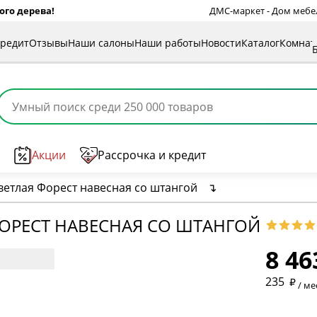
ого дерева!
ДМС-маркет - Дом мебели
кредит
Отзывы
Наши салоны
Наши работы
Новости
Каталог
Комна
Акции
Рассрочка и кредит
ветлая Форест навесная со штангой
↴
* обязат
ФОРЕСТ НАВЕСНАЯ СО ШТАНГОЙ
8 46
* необяз
235
/ ме
* необяз