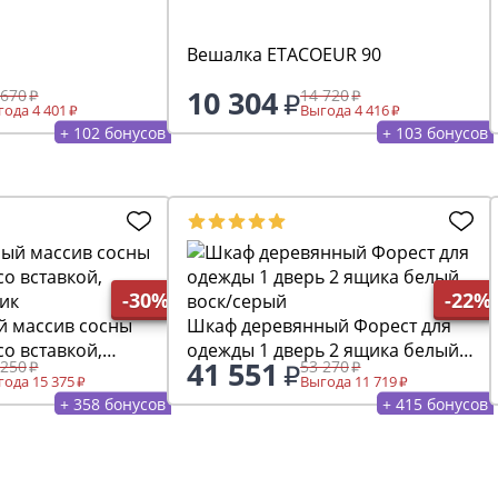
Вешалка ETACOEUR 90
10 304
 670
14 720
ода 4 401
Выгода 4 416
+ 102 бонусов
+ 103 бонусов
-30%
-22%
й массив сосны
Шкаф деревянный Форест для
со вставкой,
одежды 1 дверь 2 ящика белый
41 551
 250
53 270
ик
воск/серый
ода 15 375
Выгода 11 719
+ 358 бонусов
+ 415 бонусов