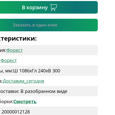
В корзину
Подтвердить
Заказать в один клик
теристики:
ия:
Форест
:
Форест
ы, мм:
Ш 1086
x
Гл 240
x
В 300
а:
Доставим_сегодня
оставки: В разобранном виде
борки:
Смотреть
: 20000012128