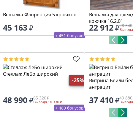
Вешалка Флоренция 5 крючков
Вешалка для одеж
крючка 16.2.01
45 163
22 912
28 640
Выгода
+ 451 бонусов
Стеллаж ЛеБо широкий
-25%
Витрина Бейли бел
антрацит
48 990
37 410
65 320
49 880
Выгода 16 330
Выгода
+ 489 бонусов