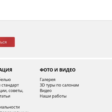
ься
АЦИЯ
ФОТО И ВИДЕО
белью
Галерея
 стандарт
3D туры по салонам
ии, советы,
Видео
татьи
Наши работы
иальности