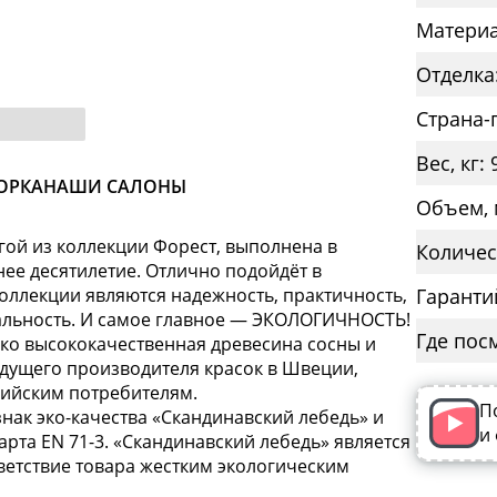
Материа
Отделка
Страна-
Вес, кг: 
ОРКА
НАШИ САЛОНЫ
Объем, 
гой из коллекции Форест, выполнена в
Количес
нее десятилетие. Отлично подойдёт в
оллекции являются надежность, практичность,
Гаранти
нальность. И самое главное — ЭКОЛОГИЧНОСТЬ!
Где пос
ько высококачественная древесина сосны и
дущего производителя красок в Швеции,
ссийским потребителям.
П
нак эко-качества «Скандинавский лебедь» и
и
рта EN 71-3. «Скандинавский лебедь» является
етствие товара жестким экологическим