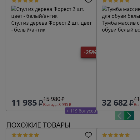
Стул из дерева Форест 2 шт. цвет
Тумба массив с
- белый/антик
обуви белый в
-25%
15 980
41
11 985
32 682
Выгода 3 995
Выг
+ 119 бонусов
ПОХОЖИЕ ТОВАРЫ