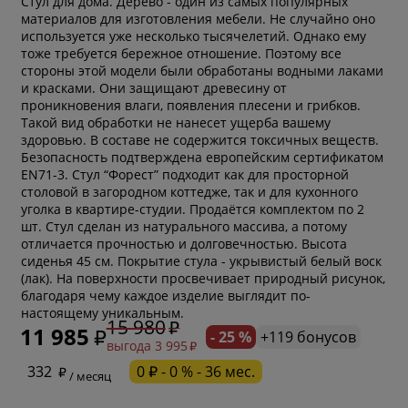
Стул для дома. Дерево - один из самых популярных
материалов для изготовления мебели. Не случайно оно
используется уже несколько тысячелетий. Однако ему
тоже требуется бережное отношение. Поэтому все
стороны этой модели были обработаны водными лаками
и красками. Они защищают древесину от
проникновения влаги, появления плесени и грибков.
Такой вид обработки не нанесет ущерба вашему
здоровью. В составе не содержится токсичных веществ.
Безопасность подтверждена европейским сертификатом
EN71-3. Стул “Форест” подходит как для просторной
столовой в загородном коттедже, так и для кухонного
уголка в квартире-студии. Продаётся комплектом по 2
шт. Стул сделан из натурального массива, а потому
отличается прочностью и долговечностью. Высота
сиденья 45 см. Покрытие стула - укрывистый белый воск
(лак). На поверхности просвечивает природный рисунок,
* обязательное поле
благодаря чему каждое изделие выглядит по-
настоящему уникальным.
15 980
11 985
- 25 %
+119 бонусов
выгода 3 995
* необязательное поле
332
0 ₽ - 0 % - 36 мес.
/ месяц