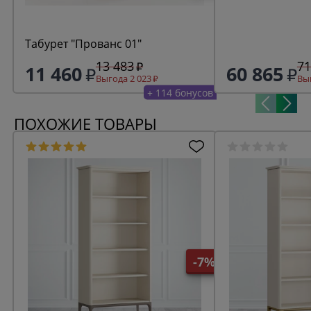
Табурет "Прованс 01"
13 483
71
11 460
60 865
Выгода 2 023
Выг
+ 114 бонусов
ПОХОЖИЕ ТОВАРЫ
-7%