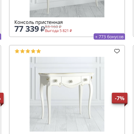
Консоль пристенная
77 339
83 160
Выгода 5 821
+ 773 бонусов
%
-7%