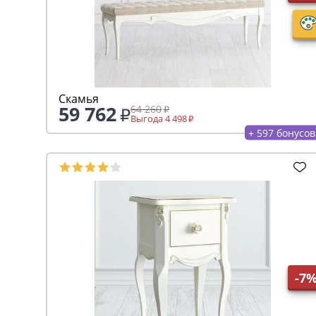
Скамья
59 762
64 260
Выгода 4 498
+ 597 бонусов
-7