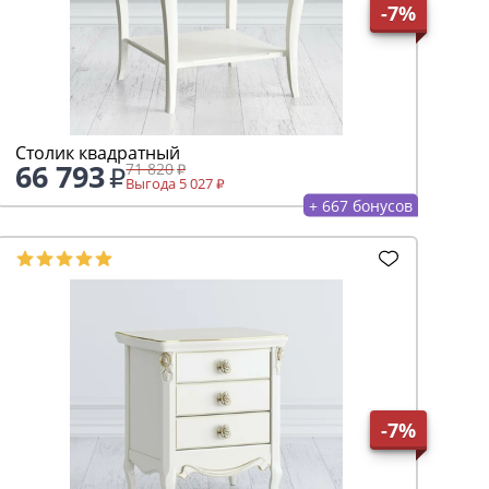
-7%
Столик квадратный
66 793
71 820
Выгода 5 027
+ 667 бонусов
-7%