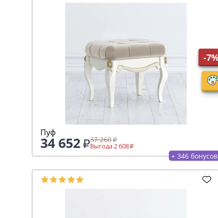
-7
Пуф
34 652
37 260
Выгода 2 608
+ 346 бонусов