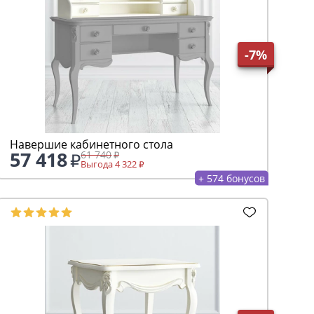
-7%
Навершие кабинетного стола
57 418
61 740
Выгода 4 322
+ 574 бонусов