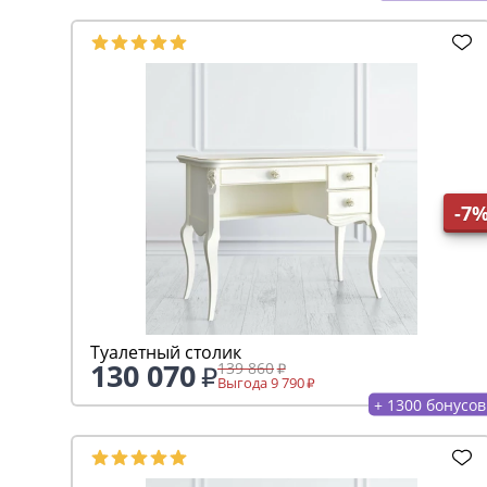
-7
Туалетный столик
130 070
139 860
Выгода 9 790
+ 1300 бонусов