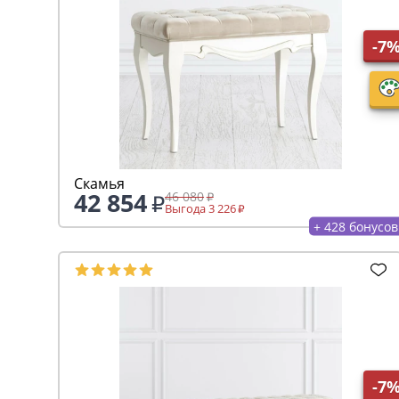
-7
Скамья
42 854
46 080
Выгода 3 226
+ 428 бонусов
-7