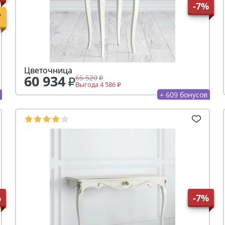
-7%
Цветочница
60 934
65 520
Выгода 4 586
+ 609 бонусов
%
-7%