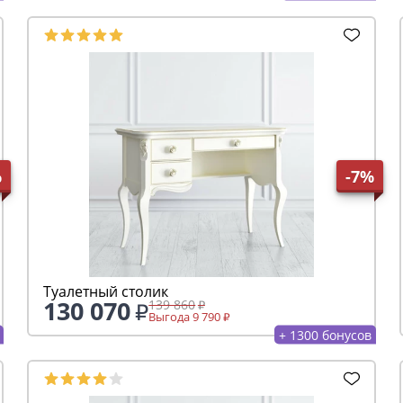
%
-7%
Туалетный столик
130 070
139 860
Выгода 9 790
+ 1300 бонусов