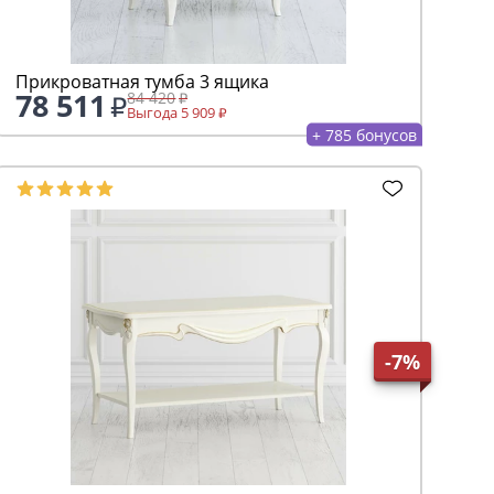
Прикроватная тумба 3 ящика
78 511
84 420
Выгода 5 909
+ 785 бонусов
-7%