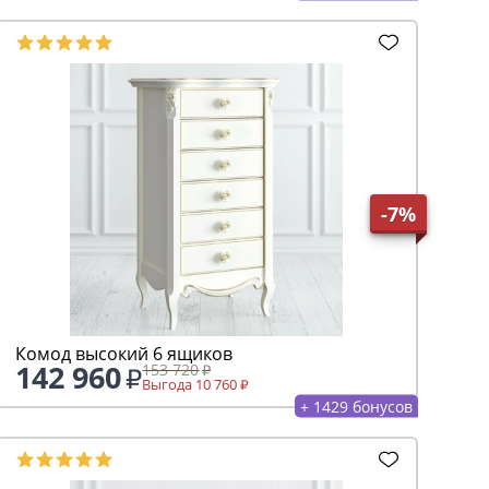
-7%
Комод высокий 6 ящиков
142 960
153 720
Выгода 10 760
+ 1429 бонусов