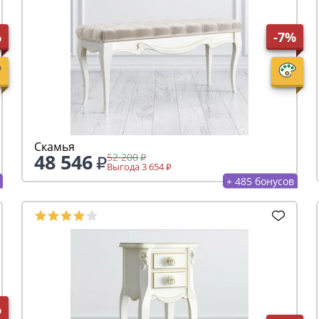
%
-7%
Скамья
48 546
52 200
Выгода 3 654
+ 485 бонусов
%