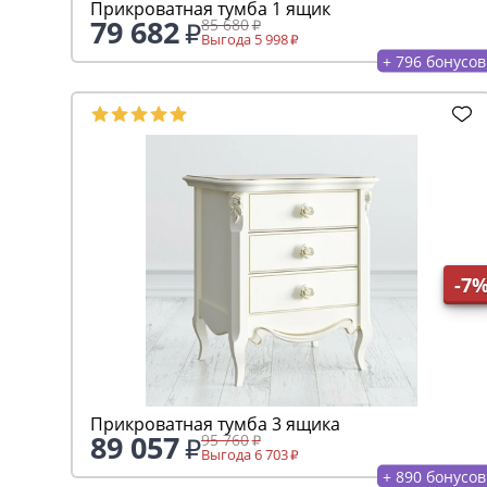
Прикроватная тумба 1 ящик
79 682
85 680
Выгода 5 998
+ 796 бонусов
-7
Прикроватная тумба 3 ящика
89 057
95 760
Выгода 6 703
+ 890 бонусов