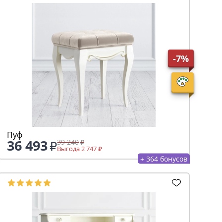
-7%
Пуф
36 493
39 240
Выгода 2 747
+ 364 бонусов