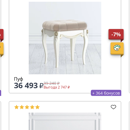
%
-7%
Пуф
36 493
39 240
Выгода 2 747
+ 364 бонусов