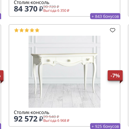
Столик-консоль
84 370
90 720
Выгода 6 350
+ 843 бонусов
%
-7%
Столик-консоль
92 572
99 540
Выгода 6 968
+ 925 бонусов