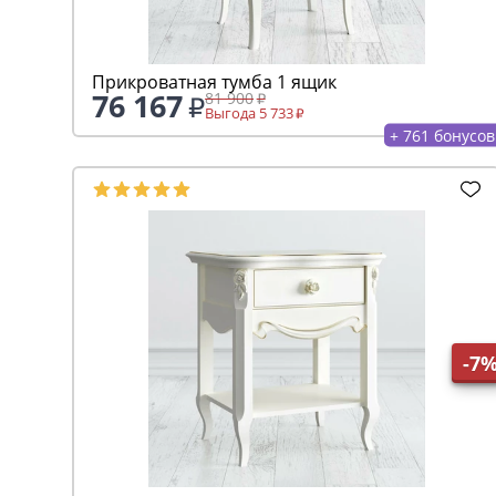
Прикроватная тумба 1 ящик
76 167
81 900
Выгода 5 733
+ 761 бонусов
-7