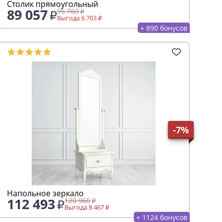
Столик прямоугольный
89 057
95 760
Выгода 6 703
+ 890 бонусов
-7%
Напольное зеркало
112 493
120 960
Выгода 8 467
+ 1124 бонусов