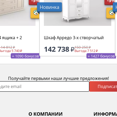
-5%
-5%
Новинка
 ящика + 2
Шкаф Арредо 3-х створчатый
142 738
114 812
150 250
Выгода 5 740
Выгода 7 512
+ 1090 бонусов
+ 1427 бонусов
Получайте первыми наши лучшие предложения!
Подписат
О КОМПАНИИ
ИНФОРМ