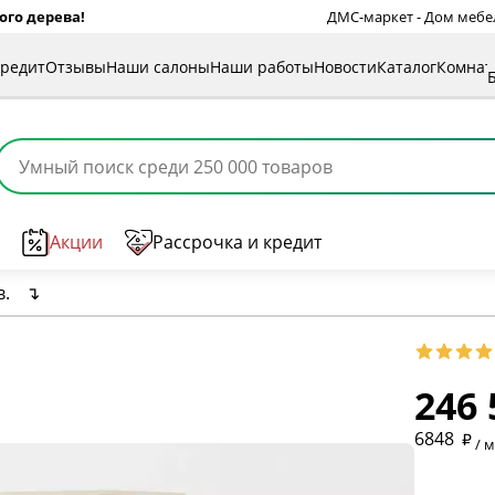
ого дерева!
ДМС-маркет - Дом мебели
кредит
Отзывы
Наши салоны
Наши работы
Новости
Каталог
Комна
Акции
Рассрочка и кредит
в.
↴
246 
* обязат
6848
/ 
* необяз