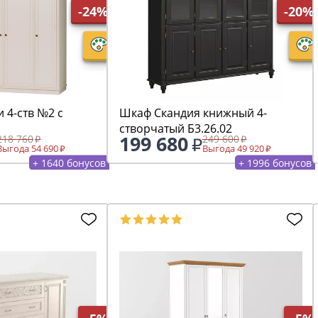
-24%
-20%
 4-ств №2 с
Шкаф Скандия книжный 4-
створчатый Б3.26.02
199 680
218 760
249 600
Выгода 54 690
Выгода 49 920
+ 1640 бонусов
+ 1996 бонусов