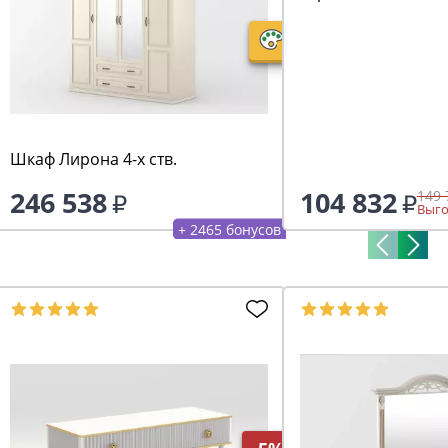
дверями белый во
Шкаф Лирона 4-х ств.
246 538
104 832
149 
Выго
+ 2465 бонусов