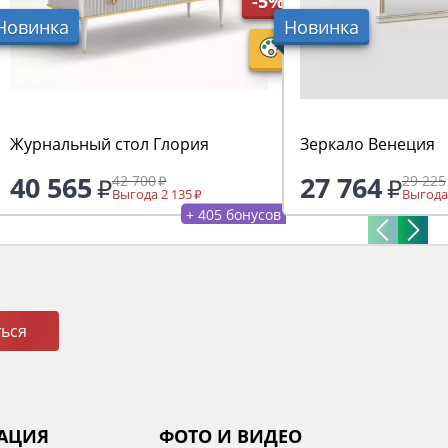
-5%
Новинка
Новинка
Журнальный стол Глория
Зеркало Венеция
40 565
27 764
42 700
29 225
Выгода 2 135
Выгода
+ 405 бонусов
ься
АЦИЯ
ФОТО И ВИДЕО