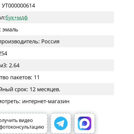
: УТ000000614
л:
бук+мдф
: эмаль
производитель: Россия
254
м3: 2.64
тво пакетов: 11
йный срок: 12 месяцев.
мотреть: интернет-магазин
олучить видео
 фотоконсультацию