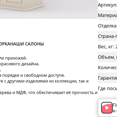
Артикул
Материа
Отделка
Страна-
ОРКА
НАШИ САЛОНЫ
Вес, кг: 
Объем, 
ли прихожей.
красивого дизайна.
Количес
,
 в порядке и свободном доступе.
Гаранти
е с другими изделиями из коллекции, так и
Где пос
ерева и МДФ, что обеспечивает её прочность и
П
и