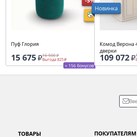
-5%
Новинка
Пуф Глория
Комод Верона 4
дверки
15 675
109 072
16 500
Выгода 825
+ 156 бонусов
ПОКУПАТЕЛЯМ
ТОВАРЫ