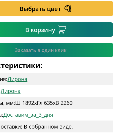
Выбрать цвет
ательное поле
В корзину
Подтвердить
Заказать в один клик
теристики:
ия:
Лирона
:
Лирона
ы, мм:
Ш 1892
x
Гл 635
x
В 2260
а:
Доставим_за_3_дня
оставки: В собранном виде.