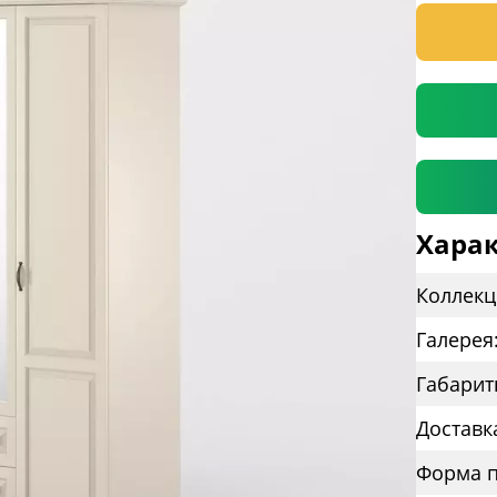
* необяз
Харак
Коллекц
Галерея
Габарит
Доставк
Форма п