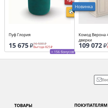
-5%
Новинка
Пуф Глория
Комод Верона 4
дверки
15 675
109 072
16 500
Выгода 825
+ 156 бонусов
ПОКУПАТЕЛЯМ
ТОВАРЫ