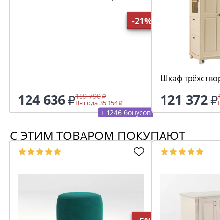
антик 24
-21%
Шкаф трёхство
124 636
121 372
159 790
Выгода 35 154
+ 1246 бонусов
С ЭТИМ ТОВАРОМ ПОКУПАЮТ