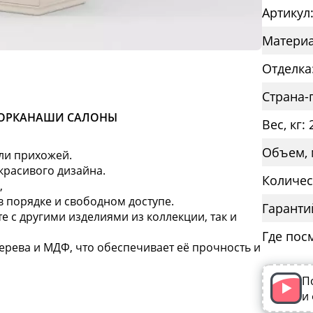
Артикул
Материа
Отделка
Страна-
ОРКА
НАШИ САЛОНЫ
Вес, кг: 
Объем, 
ли прихожей.
красивого дизайна.
Количес
,
 в порядке и свободном доступе.
Гаранти
е с другими изделиями из коллекции, так и
Где пос
ерева и МДФ, что обеспечивает её прочность и
П
и