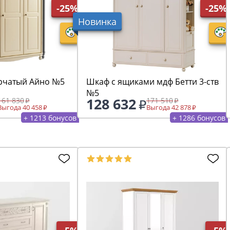
-25%
-25%
Новинка
рчатый Айно №5
Шкаф с ящиками мдф Бетти 3-ств
№5
128 632
161 830
171 510
Выгода 40 458
Выгода 42 878
+ 1213 бонусов
+ 1286 бонусов