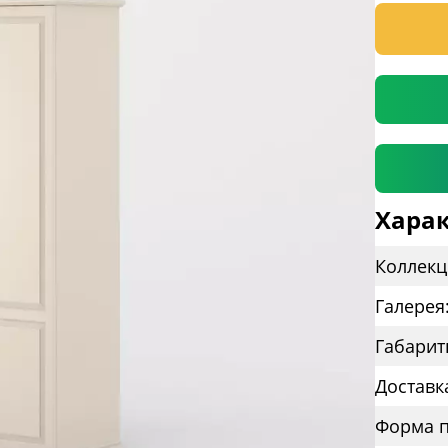
* необяз
Харак
Коллекц
Галерея
Габарит
Доставк
Форма п