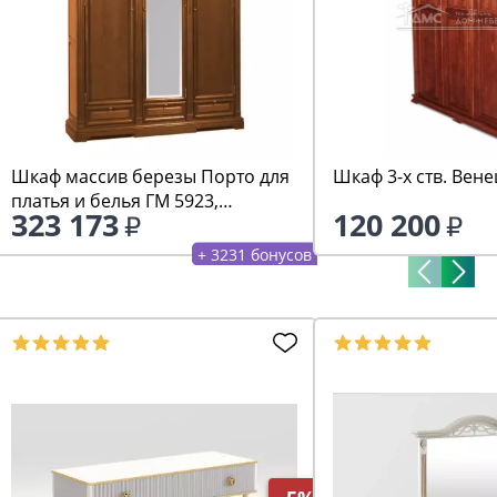
Шкаф массив березы Порто для
Шкаф 3-х ств. Вен
платья и белья ГМ 5923,
323 173
120 200
беловежский орех
+ 3231 бонусов