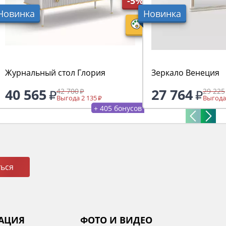
-5%
Новинка
Новинка
Журнальный стол Глория
Зеркало Венеция
40 565
27 764
42 700
29 225
Выгода 2 135
Выгода
+ 405 бонусов
ься
АЦИЯ
ФОТО И ВИДЕО