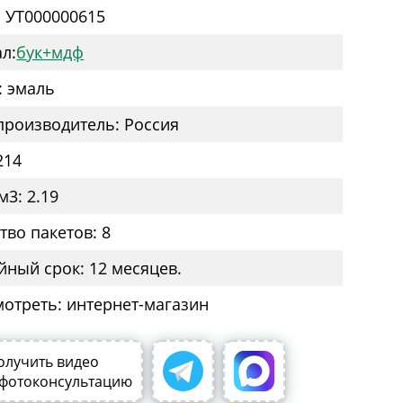
: УТ000000615
л:
бук+мдф
: эмаль
производитель: Россия
214
м3: 2.19
тво пакетов: 8
йный срок: 12 месяцев.
мотреть: интернет-магазин
олучить видео
 фотоконсультацию