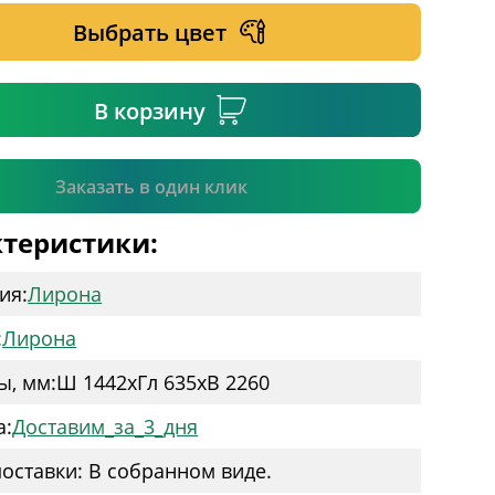
Выбрать цвет
ательное поле
В корзину
Подтвердить
Заказать в один клик
теристики:
ия:
Лирона
:
Лирона
ы, мм:
Ш 1442
x
Гл 635
x
В 2260
а:
Доставим_за_3_дня
оставки: В собранном виде.