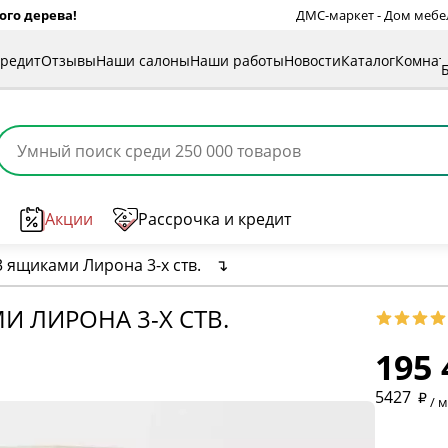
ого дерева!
ДМС-маркет - Дом мебели
кредит
Отзывы
Наши салоны
Наши работы
Новости
Каталог
Комна
Акции
Рассрочка и кредит
3 ящиками Лирона 3-х ств.
↴
И ЛИРОНА 3-Х СТВ.
195 
* обязат
5427
/ 
* необяз