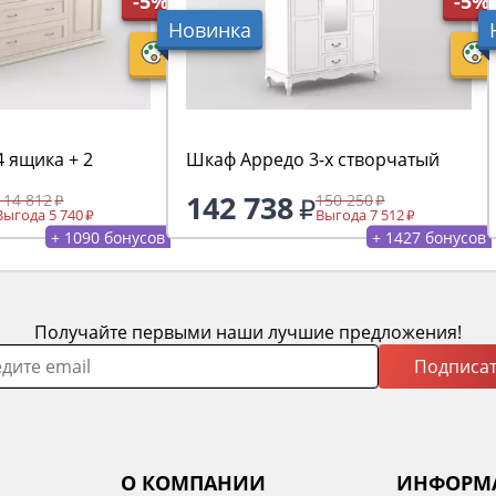
-5%
-5%
Новинка
 ящика + 2
Шкаф Арредо 3-х створчатый
142 738
114 812
150 250
Выгода 5 740
Выгода 7 512
+ 1090 бонусов
+ 1427 бонусов
Получайте первыми наши лучшие предложения!
Подписат
О КОМПАНИИ
ИНФОРМ