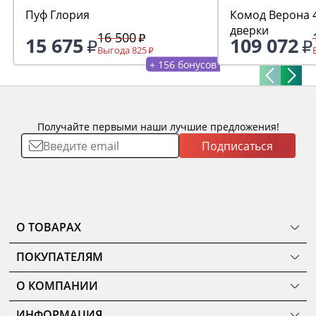
Пуф Глория
Комод Верона 4
дверки
16 500
15 675
109 072
Выгода 825
+ 156 бонусов
Получайте первыми наши лучшие предложения!
Подписаться
О ТОВАРАХ
ТОВАРЫ
ПОКУПАТЕЛЯМ
КОМНАТЫ
Как сделать заказ
КОЛЛЕКЦИИ
О КОМПАНИИ
Оплата
НОВИНКИ
Наши салоны
О ценах и скидках
РАСПРОДАЖА
ИНФОРМАЦИЯ