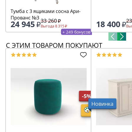
Тумба с 3 ящиками сосна Ари-
Прованс №3
33 260
23
24 945
18 400
Выгода 8 315
Выг
+ 249 бонусов
С ЭТИМ ТОВАРОМ ПОКУПАЮТ
-5%
Новинка