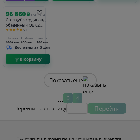
96 860
₽
124 180
₽
Стол дуб Фердинанд
обеденный ОВ 02
★★★★★
5.0
раскладной
Ширина
Глубина
Высота
1800 мм
950 мм
780 мм
Доставим_за_3_дня
В корзину
Показать еще
...
3
4
Перейти
Перейти на страницу
Получайте первыми наши лучшие предложения!