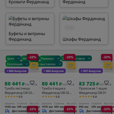
Кровати Фердинанд
Фердинанд
10 шт.
4 шт.
Буфеты и витрины
Фердинанд
Шкафы Фердинанд
-22%
-22%
-22%
Цена
Общие
Размеры
Сроки доставки
Коллекция
Товар выставлен
+ 804 бонусов
+ 804 бонусов
+ 837 бонусов
80 441
80 441
83 725
₽
₽
₽
103 130
103 130
107 340
₽
₽
₽
Тумба лестница
Тумба 4 ящика
Прихожая 1 ящик
Фердинанд ОВ 02
Фердинанд ОВ 02
Фердинанд ОВ 01
★★★★★
★★★★★
★★★★★
5.0
5.0
5.0
(правая)
(левая)
Ширина
Глубина
Высота
Ширина
Глубина
Высота
Ширина
Глубина
Высота
1036 мм
398 мм
1115 мм
1070 мм
400 мм
1100 мм
900 мм
350 мм
1960 м
-22%
-22%
-22%
Доставим_за_3_дня
Доставим_за_3_дня
Доставим_за_3_дн