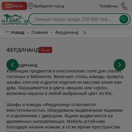
Спб с 10:00 до 21:00
Меню
Выберите город
Телефоны
Назад
›
Главная
›
Фердинанд
↴
ФЕРДИНАНД
79 шт.
Коллекция предметов в классическом стиле для спален,
гостиных и библиотек. Включает столы, комоды, кровати,
шкафы, консоли и другие изделия из массива ольхи или
дуба. Окрашивается в цвета «вишня» или «орех»,
возможна окраска в любой выбранный цвет по RAL.
Шкафы и комоды
«Фердинанд»
отличаются
вместительностью, оборудованы выдвижными ящиками
и отделениями с дверцами. Ящики выдвигаются на
деревянных направляющих. Мебель устойчива
благодаря низким ножкам, в то же время пространства