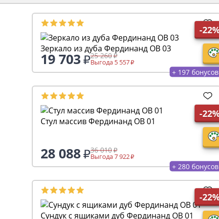
-22
Зеркало из дуба Фердинанд ОВ 03
19 703
25 260
Выгода 5 557
+ 197 бонусов
-22
Стул массив Фердинанд ОВ 01
28 088
36 010
Выгода 7 922
+ 280 бонусов
-22
Сундук с ящиками дуб Фердинанд ОВ 01