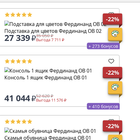
-22%
Подставка для цветов Фердинанд ОВ 02
27 339
35 050
Выгода 7 711
+ 273 бонусов
-22%
Консоль 1 ящик Фердинанд ОВ 01
41 044
52 620
Выгода 11 576
+ 410 бонусов
-22%
Скамья обувница Фердинанд ОВ 01