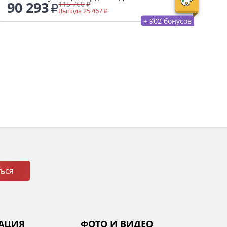
90 293
115 760
Выгода 25 467
+ 902 бонусов
ься
АЦИЯ
ФОТО И ВИДЕО