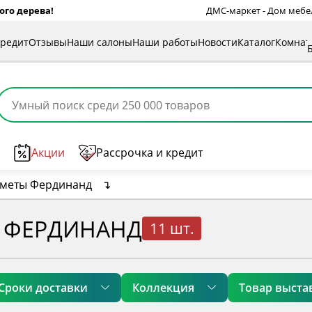
ого дерева!
ДМС-маркет - Дом мебели
кредит
Отзывы
Наши салоны
Наши работы
Новости
Каталог
Комна
Акции
Рассрочка и кредит
дметы Фердинанд
↴
 ФЕРДИНАНД
11 шт.
Сроки доставки
Коллекция
Товар выста