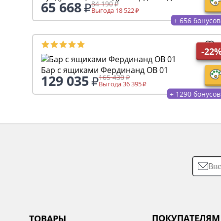
65 668
84 190
Выгода 18 522
+ 656 бонусов
-22
Бар с ящиками Фердинанд ОВ 01
129 035
165 430
Выгода 36 395
+ 1290 бонусов
ПОКУПАТЕЛЯМ
ТОВАРЫ