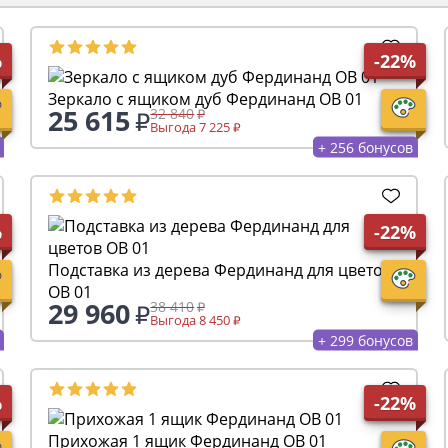
%
-22%
Зеркало с ящиком дуб Фердинанд ОВ 01
25 615
32 840
Выгода 7 225
+ 256 бонусов
%
-22%
Подставка из дерева Фердинанд для цветов
ОВ 01
29 960
38 410
Выгода 8 450
+ 299 бонусов
%
-22%
Прихожая 1 ящик Фердинанд ОВ 01