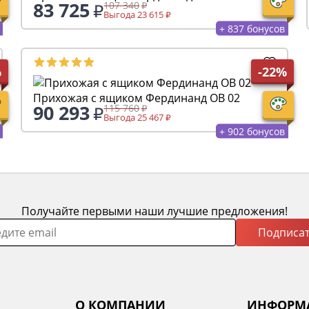
83 725
107 340
Выгода 23 615
+ 837 бонусов
%
-22%
Прихожая с ящиком Фердинанд ОВ 02
90 293
115 760
Выгода 25 467
+ 902 бонусов
Получайте первыми наши лучшие предложения!
Подписат
О КОМПАНИИ
ИНФОРМ