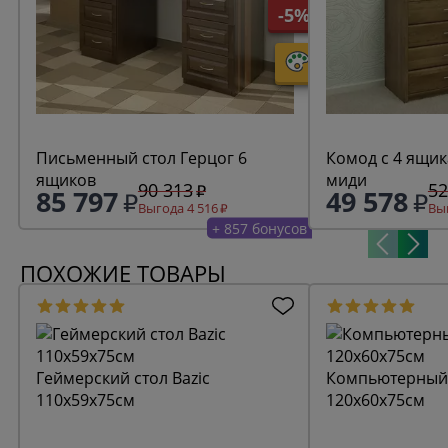
-5%
Письменный стол Герцог 6
Комод с 4 ящик
ящиков
миди
90 313
52
85 797
49 578
Выгода 4 516
Выг
+ 857 бонусов
ПОХОЖИЕ ТОВАРЫ
Геймерский стол Bazic
Компьютерный 
110x59x75см
120х60х75см