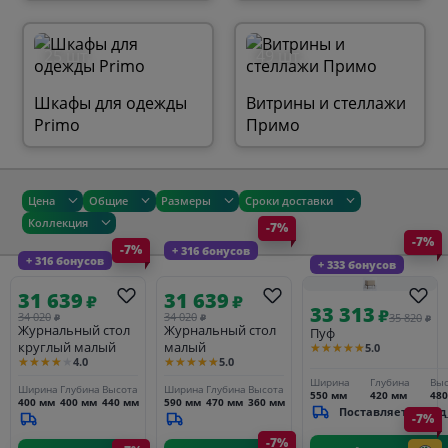
25 шт.
49 шт.
Шкафы для одежды
Витрины и стеллажи
Primo
Примо
Цена
Общие
Размеры
Сроки доставки
Коллекция
-7%
-7%
-7%
+ 316 бонусов
+ 316 бонусов
+ 333 бонусов
31 639
31 639
₽
₽
33 313
₽
34 020
34 020
35 820
₽
₽
₽
Журнальный стол
Журнальный стол
Пуф
круглый малый
малый
★★★★★
5.0
★★★★★
★★★★★
4.0
5.0
Ширина
Глубина
Выс
Ширина
Глубина
Высота
Ширина
Глубина
Высота
550 мм
420 мм
48
400 мм
400 мм
440 мм
590 мм
470 мм
360 мм
Поставляется_под
-7%
-7%