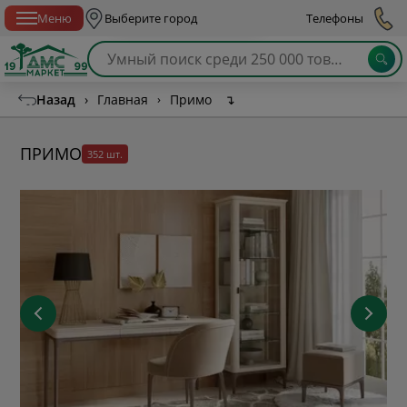
Спб с 10:00 до 21:00
Меню
Выберите город
Телефоны
Назад
›
Главная
›
Примо
↴
ПРИМО
352 шт.