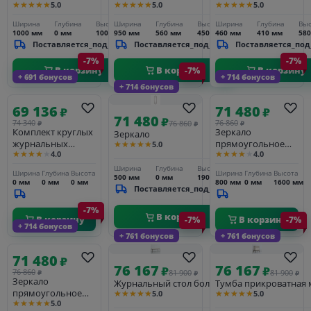
★★★★★
★★★★★
★★★★★
5.0
5.0
5.0
Ширина
Глубина
Высота
Ширина
Глубина
Высота
Ширина
Глубина
Выс
1000 мм
0 мм
1000 мм
950 мм
560 мм
450 мм
460 мм
410 мм
58
Поставляется_под_заказ
Поставляется_под_заказ
Поставляется_под
-7%
-7%
В корзину
В корзину
В корзину
-7%
+ 691 бонусов
+ 714 бонусов
+ 714 бонусов
69 136
71 480
₽
₽
71 480
₽
74 340
76 860
76 860
₽
₽
₽
Комплект круглых
Зеркало
Зеркало
журнальных
прямоугольное
★★★★★
5.0
★★★★★
★★★★★
4.0
4.0
столиков (2 шт)
80*160
Ширина
Глубина
Высота
Ширина
Глубина
Высота
Ширина
Глубина
Высота
500 мм
0 мм
1900 мм
0 мм
0 мм
0 мм
800 мм
0 мм
1600 мм
Поставляется_под_заказ
-7%
В корзину
В корзину
В корзину
-7%
-7%
+ 714 бонусов
+ 761 бонусов
+ 761 бонусов
71 480
₽
76 167
76 167
₽
₽
76 860
81 900
81 900
₽
₽
₽
Зеркало
Журнальный стол большой
Тумба прикроватная 
прямоугольное
★★★★★
★★★★★
5.0
5.0
★★★★★
5.0
80*160