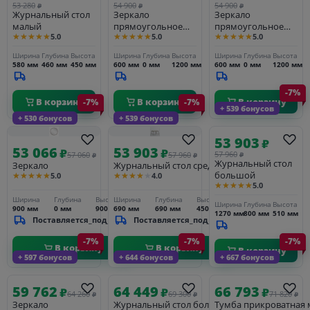
53 280
54 900
54 900
₽
₽
₽
Журнальный стол
Зеркало
Зеркало
малый
прямоугольное
прямоугольное
★★★★★
★★★★★
★★★★★
5.0
5.0
5.0
60*120
60*120
Ширина
Глубина
Высота
Ширина
Глубина
Высота
Ширина
Глубина
Высота
580 мм
460 мм
450 мм
600 мм
0 мм
1200 мм
600 мм
0 мм
1200 мм
-7%
В корзину
В корзину
В корзину
-7%
-7%
+ 539 бонусов
+ 530 бонусов
+ 539 бонусов
53 903
₽
53 066
53 903
₽
₽
57 960
57 060
57 960
₽
₽
₽
Журнальный стол
Зеркало
Журнальный стол средний
большой
★★★★★
★★★★★
5.0
4.0
★★★★★
5.0
Ширина
Глубина
Высота
Ширина
Глубина
Высота
Ширина
Глубина
Высота
900 мм
0 мм
900 мм
690 мм
690 мм
450 мм
1270 мм
800 мм
510 мм
Поставляется_под_заказ
Поставляется_под_заказ
-7%
-7%
-7%
В корзину
В корзину
В корзину
+ 597 бонусов
+ 644 бонусов
+ 667 бонусов
59 762
64 449
66 793
₽
₽
₽
64 260
69 300
71 820
₽
₽
₽
Зеркало
Журнальный стол большой
Тумба прикроватная 