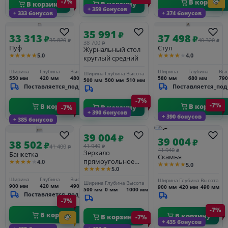
-7%
В корзину
В корзину
В корзину
+ 359 бонусов
+ 333 бонусов
+ 374 бонусов
35 991
₽
33 313
37 498
₽
₽
35 820
40 320
₽
₽
38 700
₽
Пуф
Стул
Журнальный стол
★★★★★
★★★★★
5.0
4.0
круглый средний
Ширина
Глубина
Высота
Ширина
Глубина
Выс
Ширина
Глубина
Высота
550 мм
420 мм
480 мм
580 мм
680 мм
79
500 мм
500 мм
510 мм
Поставляется_под_заказ
Поставляется_под
-7%
-7%
В корзину
В корзину
В корзину
-7%
+ 390 бонусов
+ 390 бонусов
+ 385 бонусов
39 004
₽
39 004
₽
38 502
₽
41 940
41 400
₽
₽
41 940
₽
Зеркало
Банкетка
Скамья
прямоугольное
★★★★★
4.0
★★★★★
5.0
★★★★★
5.0
50*100
Ширина
Глубина
Высота
Ширина
Глубина
Высота
Ширина
Глубина
Высота
900 мм
420 мм
490 мм
900 мм
420 мм
490 мм
500 мм
0 мм
1000 мм
Поставляется_под_заказ
-7%
-7%
В корзину
В корзину
В корзину
-7%
+ 435 бонусов