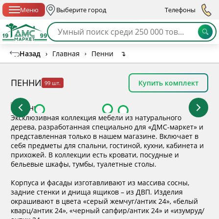
Спб с 10:00 до 21:00
Меню
Выберите город
Телефоны
Назад
›
Главная
›
Пенни
↴
ПЕННИ
Купить комплект
99 шт.
Эксклюзивная коллекция мебели из натурального
дерева, разработанная специально для «ДМС-маркет» и
представленная только в нашем магазине. Включает в
себя предметы для спальни, гостиной, кухни, кабинета и
прихожей. В коллекции есть кровати, посудные и
бельевые шкафы, тумбы, туалетные столы.
Корпуса и фасады изготавливают из массива сосны,
задние стенки и днища ящиков – из ДВП. Изделия
окрашивают в цвета «серый жемчуг/антик 24»,
«
белый
кварц/антик 24
», «черный сапфир/антик 24» и
«изумруд/