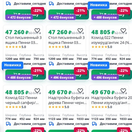
Доставим_сегодня
Доставим_сегодня
Доставим_сегодня
Новинка
-22%
-21%
-22%
В корзину
В корзину
В корзину
+ 472 бонусов
+ 472 бонусов
+ 488 бонусов
47 260
47 260
48 805
₽
₽
₽
60 590
60 590
62 570
₽
₽
₽
Стол письменный 3
Стол письменный 3
Комод 022 Пенни
ящика Пенни 03
ящика Пенни 03
изумруд/антик 24 (NN
★★★★★
★★★★★
★★★★★
5.0
5.0
5.0
белый кварц/антик 24
серый жемчуг/антик
новые
24
направляющие)
Ширина
Глубина
Высота
Ширина
Глубина
Высота
Ширина
Глубина
Высота
1200 мм
600 мм
750 мм
1200 мм
600 мм
750 мм
774 мм
452 мм
924 мм
Доставим_сегодня
Доставим_сегодня
Доставим_сегодня
Новинка
Новинка
-21%
-22%
-22%
В корзину
В корзину
В корзину
+ 488 бонусов
+ 496 бонусов
+ 496 бонусов
48 805
49 670
49 670
₽
₽
₽
62 570
63 680
63 680
₽
₽
₽
Комод 022 Пенни
Надстройка буфета из
Надстройка буфета 20
черный сапфир/
дерева Пенни черный
Пенни изумруд/антик
★★★★★
★★★★★
★★★★★
5.0
5.0
5.0
антик 24 (NN новые
сапфир/антик 24
24
направляющие)
Ширина
Глубина
Высота
Ширина
Глубина
Высота
Ширина
Глубина
Высота
774 мм
452 мм
924 мм
1123 мм
350 мм
1033 мм
1123 мм
350 мм
1033 м
Доставим_сегодня
Доставим_сегодня
Доставим_сегодня
-22%
-22%
-22%