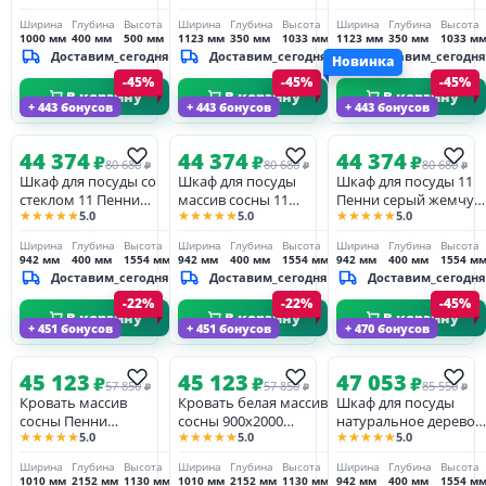
24
Ширина
Глубина
Высота
Ширина
Глубина
Высота
Ширина
Глубина
Высота
1000 мм
400 мм
500 мм
1123 мм
350 мм
1033 мм
1123 мм
350 мм
1033 м
Доставим_сегодня
Доставим_сегодня
Доставим_сегодня
Новинка
-45%
-45%
-45%
В корзину
В корзину
В корзину
+ 443 бонусов
+ 443 бонусов
+ 443 бонусов
44 374
44 374
44 374
₽
₽
₽
80 680
80 680
80 680
₽
₽
₽
Шкаф для посуды со
Шкаф для посуды
Шкаф для посуды 11
стеклом 11 Пенни
массив сосны 11
Пенни серый жемчуг/
★★★★★
★★★★★
★★★★★
5.0
5.0
5.0
серый жемчуг/антик
Пенни белый кварц/
антик 24 глухие
24
антик 24
фасады
Ширина
Глубина
Высота
Ширина
Глубина
Высота
Ширина
Глубина
Высота
942 мм
400 мм
1554 мм
942 мм
400 мм
1554 мм
942 мм
400 мм
1554 м
Доставим_сегодня
Доставим_сегодня
Доставим_сегодня
-22%
-22%
-45%
В корзину
В корзину
В корзину
+ 451 бонусов
+ 451 бонусов
+ 470 бонусов
45 123
45 123
47 053
₽
₽
₽
57 850
57 850
85 550
₽
₽
₽
Кровать массив
Кровать белая массив
Шкаф для посуды
сосны Пенни
сосны 900х2000
натуральное дерево
★★★★★
★★★★★
★★★★★
5.0
5.0
5.0
900х2000 серый
Пенни белый кварц/
11 Пенни черный
жемчуг/антик 24
антик 24
сапфир/антик 24
Ширина
Глубина
Высота
Ширина
Глубина
Высота
Ширина
Глубина
Высота
1010 мм
2152 мм
1130 мм
1010 мм
2152 мм
1130 мм
942 мм
400 мм
1554 м