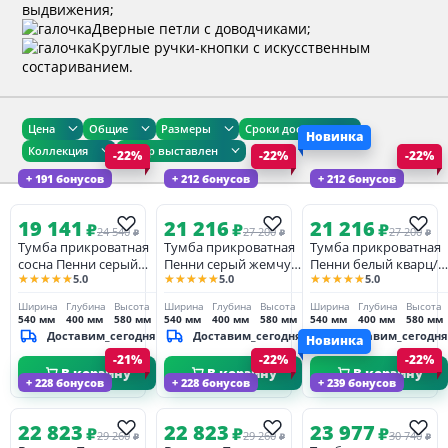
выдвижения;
Дверные петли с доводчиками;
Круглые ручки-кнопки с искусственным
состариванием.
Цена
Общие
Размеры
Сроки доставки
Новинка
Коллекция
Товар выставлен
-22%
-22%
-22%
+ 191 бонусов
+ 212 бонусов
+ 212 бонусов
19 141
21 216
21 216
₽
₽
₽
24 540
27 200
27 200
₽
₽
₽
Тумба прикроватная
Тумба прикроватная
Тумба прикроватная
сосна Пенни серый
Пенни серый жемчуг/
Пенни белый кварц/
★★★★★
★★★★★
★★★★★
5.0
5.0
5.0
жемчуг/антик 24
антик 24 (NN новые
антик 24 (NN новые
направляющие)
направляющие)
Ширина
Глубина
Высота
Ширина
Глубина
Высота
Ширина
Глубина
Высота
540 мм
400 мм
580 мм
540 мм
400 мм
580 мм
540 мм
400 мм
580 мм
Доставим_сегодня
Доставим_сегодня
Доставим_сегодня
Новинка
-21%
-22%
-22%
В корзину
В корзину
В корзину
+ 228 бонусов
+ 228 бонусов
+ 239 бонусов
22 823
22 823
23 977
₽
₽
₽
29 260
29 260
30 740
₽
₽
₽