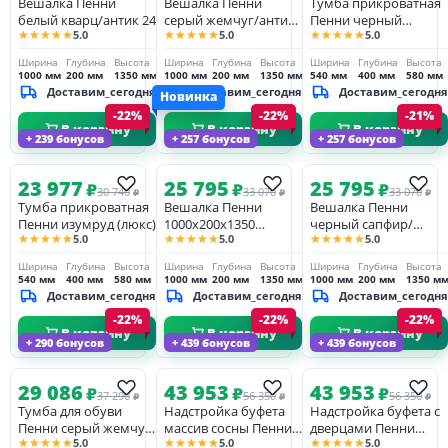
Вешалка Пенни
Вешалка Пенни
Тумба прикроватная
белый кварц/антик 24
серый жемчуг/антик
Пенни черный
★★★★★
★★★★★
★★★★★
5.0
5.0
5.0
24
сапфир/антик 24 (NN
новые
Ширина
Глубина
Высота
Ширина
Глубина
Высота
Ширина
Глубина
Высота
направляющие)
1000 мм
200 мм
1350 мм
1000 мм
200 мм
1350 мм
540 мм
400 мм
580 мм
Доставим_сегодня
Доставим_сегодня
Доставим_сегодня
Новинка
-22%
-22%
-21%
В корзину
В корзину
В корзину
+ 239 бонусов
+ 257 бонусов
+ 257 бонусов
23 977
25 795
25 795
₽
₽
₽
30 740
33 070
33 070
₽
₽
₽
Тумба прикроватная
Вешалка Пенни
Вешалка Пенни
Пенни изумруд (люкс)
1000х200х1350
черный сапфир/
★★★★★
★★★★★
★★★★★
5.0
5.0
5.0
изумруд/антик 24
антик 24
Ширина
Глубина
Высота
Ширина
Глубина
Высота
Ширина
Глубина
Высота
540 мм
400 мм
580 мм
1000 мм
200 мм
1350 мм
1000 мм
200 мм
1350 м
Доставим_сегодня
Доставим_сегодня
Доставим_сегодня
-22%
-22%
-22%
В корзину
В корзину
В корзину
+ 290 бонусов
+ 439 бонусов
+ 439 бонусов
29 086
43 953
43 953
₽
₽
₽
37 290
56 350
56 350
₽
₽
₽
Тумба для обуви
Надстройка буфета
Надстройка буфета с
Пенни серый жемчуг/
массив сосны Пенни
дверцами Пенни
★★★★★
★★★★★
★★★★★
5.0
5.0
5.0
антик 24
серый жемчуг/антик
белый кварц/антик 24