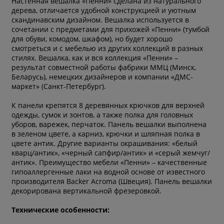
Настенная вешалка «Пенни» сделана из натурального
дерева, отличается удобной конструкцией и уютным
скандинавским дизайном. Вешалка используется в
сочетании с предметами для прихожей «Пенни» (тумбой
для обуви, комодом, шкафом), но будет хорошо
смотреться и с мебелью из других коллекций в разных
стилях. Вешалка, как и вся коллекция «Пенни» –
результат совместной работы фабрики ММЦ (Минск,
Беларусь), немецких дизайнеров и компании «ДМС-
маркет» (Санкт-Петербург).
К панели крепятся 8 деревянных крючков для верхней
одежды, сумок и зонтов, а также полка для головных
уборов, варежек, перчаток. Панель вешалки выполнена
в зеленом цвете, а карниз, крючки и шляпная полка в
цвете антик. Другие варианты окрашивания: «белый
кварц/антик», «черный сапфир/антик» и «серый жемчуг/
антик». Преимущество мебели «Пенни» – качественные
гипоаллергенные лаки на водной основе от известного
производителя Backer Acroma (Швеция). Панель вешалки
декорирована вертикальной фрезеровкой.
Технические особенности: