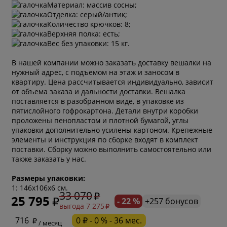
Материал: массив сосны;
Отделка: серый/антик;
Количество крючков: 8;
Верхняя полка: есть;
Вес без упаковки: 15 кг.
В нашей компании можно заказать доставку вешалки на
нужный адрес, с подъемом на этаж и заносом в
квартиру. Цена рассчитывается индивидуально, зависит
от объема заказа и дальности доставки. Вешалка
поставляется в разобранном виде, в упаковке из
пятислойного гофрокартона. Детали внутри коробки
проложены пенопластом и плотной бумагой, углы
упаковки дополнительно усилены картоном. Крепежные
элементы и инструкция по сборке входят в комплект
поставки. Сборку можно выполнить самостоятельно или
также заказать у нас.
* обязательное поле
Размеры упаковки:
1: 146х106х6 см.
33 070
25 795
- 22 %
+257 бонусов
выгода 7 275
* необязательное поле
716
0 ₽ - 0 % - 36 мес.
/ месяц