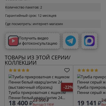
Количество пакетов: 2
Гарантийный срок: 12 месяцев
Где посмотреть: интернет-магазин
Получить видео
и фотоконсультацию
ТОВАРЫ ИЗ ЭТОЙ СЕРИИ/
КОЛЛЕКЦИИ
-22%
Тумба прикров
Тумба прикроватная с ящиком
Пенни серый ж
Пенни белый кварц/антик 24
23 590
24
18 400
19 141
(выставочный образец)
Выгода 5 190
Выг