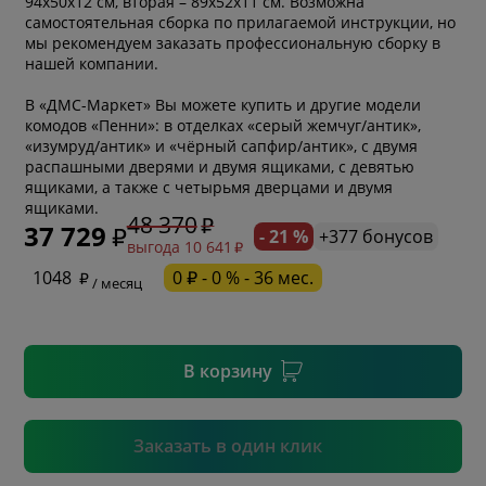
94х50х12 см, вторая – 89х52х11 см. Возможна
самостоятельная сборка по прилагаемой инструкции, но
мы рекомендуем заказать профессиональную сборку в
нашей компании.
В «ДМС-Маркет» Вы можете купить и другие модели
комодов «Пенни»: в отделках «серый жемчуг/антик»,
«изумруд/антик» и «чёрный сапфир/антик», с двумя
распашными дверями и двумя ящиками, с девятью
* обязательное поле
ящиками, а также с четырьмя дверцами и двумя
ящиками.
48 370
37 729
- 21 %
+377 бонусов
выгода 10 641
* необязательное поле
1048
0 ₽ - 0 % - 36 мес.
/ месяц
* необязательное поле
В корзину
Подтвердить
Заказать в один клик