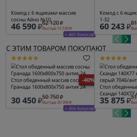
Комод с 6 ящиками массив
Комод с 6 ящик
сосны Айно №10
1-32
62 120
81
46 590
60 243
Выгода 15 530
Выг
+ 465 бонусов
С ЭТИМ ТОВАРОМ ПОКУПАЮТ
-40%
Стол обеденный массив сосны
Гранада 1600х800х750 антик 24
Стол обеденны
Сканди 140Х77 
50 750
51
30 450
35 875
серый 7046/ант
Выгода 20 300
Выг
+ 304 бонусов