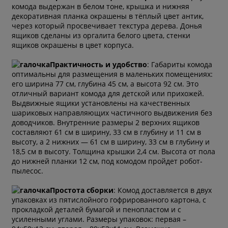
комода выдержан в белом тоне, крышка и нижняя
декоративная планка окрашены в тёплый цвет антик,
через который просвечивает текстура дерева. Донья
ящиков сделаны из оргалита белого цвета, стенки
ящиков окрашены в цвет корпуса.
Практичность и удобство
: Габариты комода
оптимальны для размещения в маленьких помещениях:
его ширина 77 см, глубина 45 см, а высота 92 см. Это
отличный вариант комода для детской или прихожей.
Выдвижные ящики установлены на качественных
шариковых направляющих частичного выдвижения без
доводчиков. Внутренние размеры 2 верхних ящиков
составляют 61 см в ширину, 33 см в глубину и 11 см в
высоту, а 2 нижних — 61 см в ширину, 33 см в глубину и
18,5 см в высоту. Толщина крышки 2,4 см. Высота от пола
до нижней планки 12 см, под комодом пройдет робот-
пылесос.
Простота сборки
: Комод доставляется в двух
упаковках из пятислойного гофрированного картона, с
прокладкой деталей бумагой и пенопластом и с
усиленными углами. Размеры упаковок: первая –