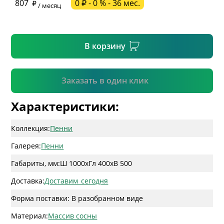
807
0 ₽ - 0 % - 36 мес.
/ месяц
* необязательное поле
В корзину
Подтвердить
Заказать в один клик
Характеристики:
Коллекция:
Пенни
Галерея:
Пенни
Габариты, мм:
Ш 1000
x
Гл 400
x
В 500
Доставка:
Доставим_сегодня
Форма поставки: В разобранном виде
Материал:
Массив сосны