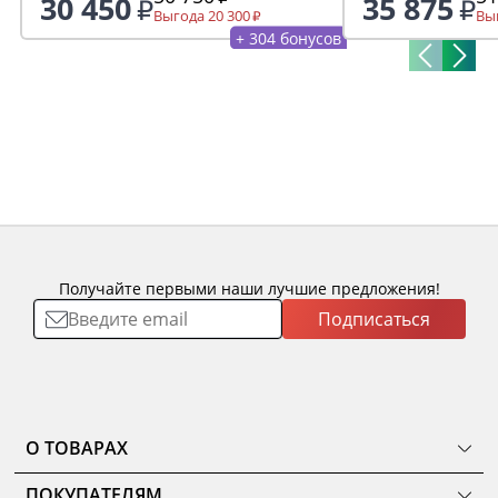
30 450
35 875
серый 7046/ант
Выгода 20 300
Выг
+ 304 бонусов
Получайте первыми наши лучшие предложения!
Подписаться
О ТОВАРАХ
ТОВАРЫ
ПОКУПАТЕЛЯМ
КОМНАТЫ