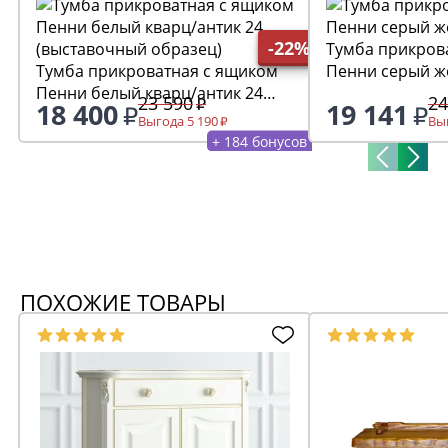
-22%
Тумба прикров
Тумба прикроватная с ящиком
Пенни серый ж
Пенни белый кварц/антик 24
23 590
24
18 400
19 141
(выставочный образец)
Выгода 5 190
Выг
+ 184 бонусов
ПОХОЖИЕ ТОВАРЫ