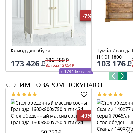
-7%
Комод для обуви
Тумба Иван да 
НК 01 1800
186 480
173 426
103 176
Выгода 13 054
+ 1734 бонусов
С ЭТИМ ТОВАРОМ ПОКУПАЮТ
-40%
Стол обеденный массив сосны
Гранада 1600х800х750 антик 24
Стол обеденны
Сканди 140Х77 
50 750
51