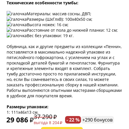
Технические особенности тумбы:
Материалы: массив сосны, ДВП;
Размеры (ШхГлхВ): 100х40х50 см;
Высота ножек: 16 см;
Расстояние от пола до нижней планки: 12 см;
Вес без упаковки: 19 кг.
Обувница, как и другие предметы из коллекции «Пенни»,
поставляется в максимально надежной упаковке из
пятислойного гофрокартона, с усилением на углах и с
прокладкой деталей бумагой и пенопластом. Фурнитура
и крепежные элементы входят в комплект. Собрать
тумбу достаточно просто по прилагаемой инструкции,
но, если Вы сомневаетесь в своих силах, то можете
заказать профессиональную сборку в нашей компании.
Работы выполняются опытными мастерами-сборщиками
в удобное для покупателя время.
* обязательное поле
Размеры упаковки:
1: 111х46х13 см.
37 290
29 086
- 22 %
+290 бонусов
выгода 8 204
* необязательное поле