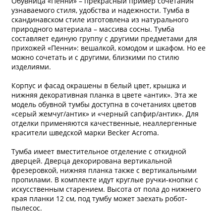
Обувница «Пенни» – прекрасный пример сочетания
узнаваемого стиля, удобства и надежности. Тумба в
скандинавском стиле изготовлена из натурального
природного материала – массива сосны. Тумба
составляет единую группу с другими предметами для
прихожей «Пенни»: вешалкой, комодом и шкафом. Но ее
можно сочетать и с другими, близкими по стилю
изделиями.
Корпус и фасад окрашены в белый цвет, крышка и
нижняя декоративная планка в цвете «антик». Эта же
модель обувной тумбы доступна в сочетаниях цветов
«серый жемчуг/антик» и «черный сапфир/антик». Для
отделки применяются качественные, неаллергенные
красители шведской марки Becker Acroma.
Тумба имеет вместительное отделение с откидной
дверцей. Дверца декорирована вертикальной
фрезеровкой, нижняя планка также с вертикальными
пропилами. В комплекте идут круглые ручки-кнопки с
искусственным старением. Высота от пола до нижнего
края планки 12 см, под тумбу может заехать робот-
пылесос.