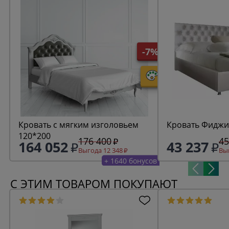
-7%
Кровать с мягким изголовьем
Кровать Фиджи
120*200
176 400
45
164 052
43 237
Выгода 12 348
Выг
+ 1640 бонусов
С ЭТИМ ТОВАРОМ ПОКУПАЮТ