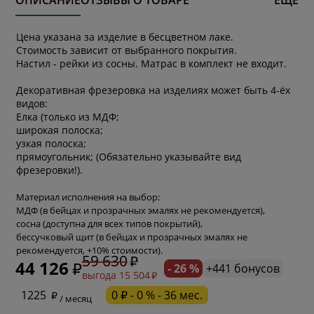
Цена указана за изделие в бесцветном лаке.
Стоимость зависит от выбранного покрытия.
Настил - рейки из сосны. Матрас в комплект не входит.
Декоративная фрезеровка на изделиях может быть 4-ёх
видов:
Елка (только из МДФ;
широкая полоска;
узкая полоска;
прямоугольник; (Обязательно указывайте вид
фрезеровки!).
Материал исполнения на выбор:
МДФ (в бейцах и прозрачных эмалях не рекомендуется),
сосна (доступна для всех типов покрытий),
бессучковый щит (в бейцах и прозрачных эмалях не
рекомендуется, +10% стоимости).
59 630
44 126
- 26 %
+441 бонусов
выгода 15 504
* обязательное поле
1225
0 ₽ - 0 % - 36 мес.
/ месяц