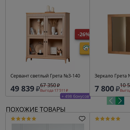
-26%
Сервант светлый Грета №3-140
Зеркало Грета
67 350
10 
49 839
7 800
Выгода 17 511
Выгод
+ 498 бонусов
ПОХОЖИЕ ТОВАРЫ