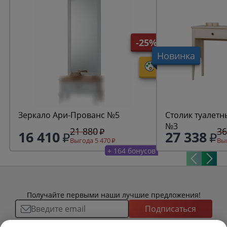
-25%
Новинка
Зеркало Ари-Прованс №5
Столик туалетн
№3
21 880
36
16 410
27 338
Выгода 5 470
Выг
+ 164 бонусов
Получайте первыми наши лучшие предложения!
Подписаться