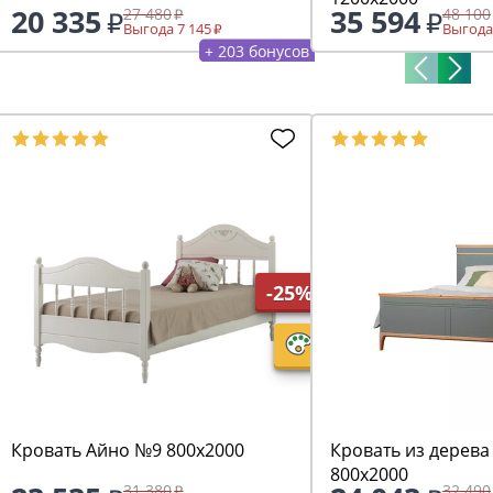
20 335
35 594
27 480
48 100
Выгода 7 145
Выгода
+ 203 бонусов
-25%
Кровать Айно №9 800х2000
Кровать из дерева
800х2000
31 380
32 490