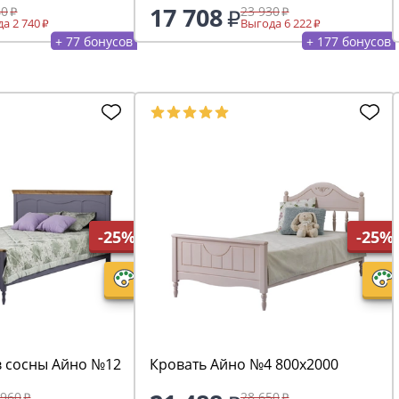
17 708
40
23 930
а 2 740
Выгода 6 222
+ 77 бонусов
+ 177 бонусов
-25%
-25%
в сосны Айно №12
Кровать Айно №4 800х2000
 960
28 650