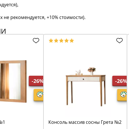
дуется),
х не рекомендуется, +10% стоимости).
ИИ
-26%
-26%
 №1
Консоль массив сосны Грета №2