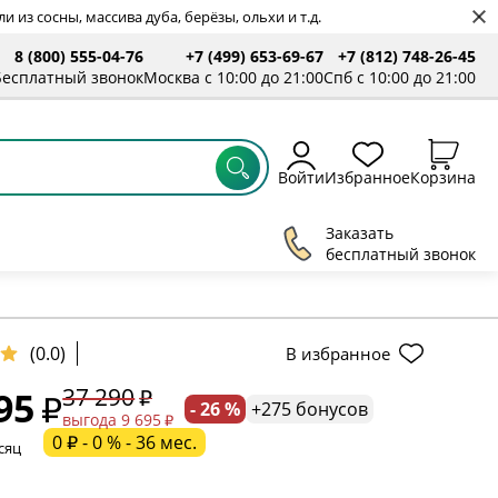
 из сосны, массива дуба, берёзы, ольхи и т.д.
8 (800) 555-04-76
+7 (499) 653-69-67
+7 (812) 748-26-45
ты
Бесплатный звонок
Москва с 10:00 до 21:00
Спб с 10:00 до 21:00
Войти
Избранное
Корзина
Заказать
бесплатный звонок
(0.0)
В избранное
37 290
95
- 26 %
+275 бонусов
ельное поле
выгода 9 695
0 ₽ - 0 % - 36 мес.
сяц
ательное поле