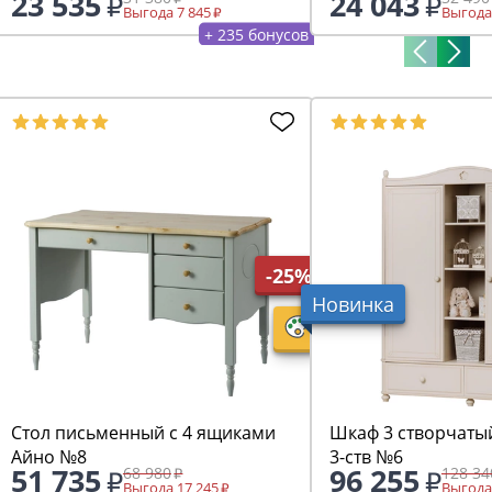
23 535
24 043
Выгода 7 845
Выгода
+ 235 бонусов
-25%
Новинка
Стол письменный с 4 ящиками
Шкаф 3 створчаты
Айно №8
3-ств №6
51 735
96 255
68 980
128 34
Выгода 17 245
Выгода