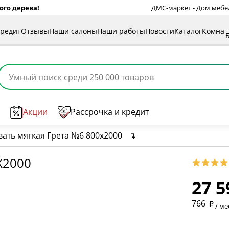
ого дерева!
ДМС-маркет - Дом мебели
кредит
Отзывы
Наши салоны
Наши работы
Новости
Каталог
Комна
Акции
Рассрочка и кредит
вать мягкая Грета №6 800х2000
↴
Х2000
27 5
* обязат
766
/ ме
* необяз