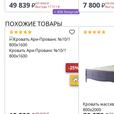
49 839
7 800
67 350
10 5
Выгода 17 511
Выгод
+ 498 бонусов
ПОХОЖИЕ ТОВАРЫ
Кровать Ари-Прованс №10/1
800х1600
-25%
Кровать масси
800х2000
25 610
27