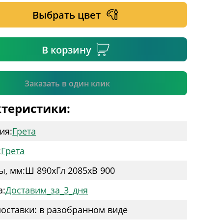
Выбрать цвет
ательное поле
В корзину
Подтвердить
Заказать в один клик
теристики:
ия:
Грета
:
Грета
ы, мм:
Ш 890
x
Гл 2085
x
В 900
а:
Доставим_за_3_дня
оставки: в разобранном виде