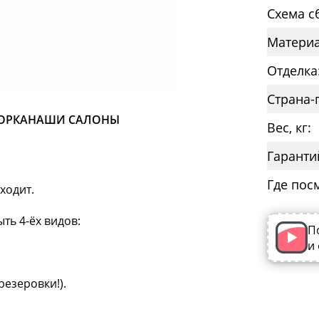
Схема с
Материа
Отделка
Страна-
ОРКА
НАШИ САЛОНЫ
Вес, кг:
Гаранти
Где пос
ходит.
ть 4-ёх видов:
П
и
резеровки!).