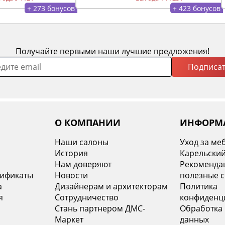
+ 273 бонусов
+ 423 бонусов
Получайте первыми наши лучшие предложения!
Подписат
О КОМПАНИИ
ИНФОРМ
Наши салоны
Уход за ме
История
Карельский
х
Нам доверяют
Рекомендац
тификаты
Новости
полезные с
а
Дизайнерам и архитекторам
Политика
я
Сотрудничество
конфиденц
Стань партнером ДМС-
Обработка
Маркет
данных