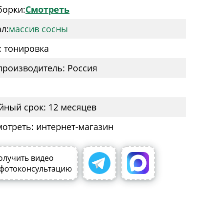
борки:
Смотреть
л:
массив сосны
: тонировка
производитель: Россия
йный срок: 12 месяцев
мотреть: интернет-магазин
олучить видео
 фотоконсультацию