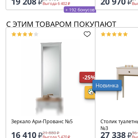
19 208
20 970
Выгода 6 402
Выг
+ 192 бонусов
С ЭТИМ ТОВАРОМ ПОКУПАЮТ
-25%
Новинка
Зеркало Ари-Прованс №5
Столик туалетн
№3
16 410
27 338
21 880
36
Выгода 5 470
Выг