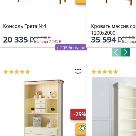
Консоль Грета №4
Кровать массив со
1200х2000
20 335
35 594
27 480
48 100
Выгода 7 145
Выгода
+ 203 бонусов
-25%