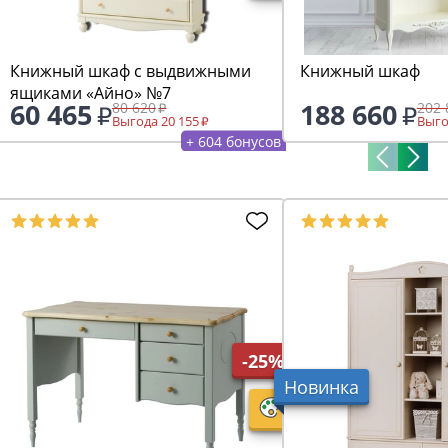
Книжный шкаф с выдвижными
Книжный шкаф
ящиками «Айно» №7
60 465
188 660
80 620
202 
Выгода 20 155
Выго
+ 604 бонусов
-25%
Новинка