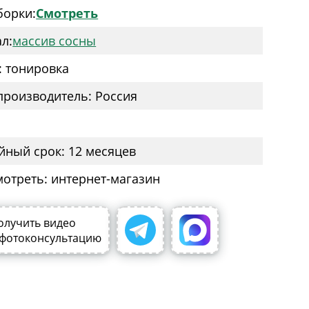
борки:
Смотреть
л:
массив сосны
: тонировка
производитель: Россия
йный срок: 12 месяцев
мотреть: интернет-магазин
олучить видео
 фотоконсультацию