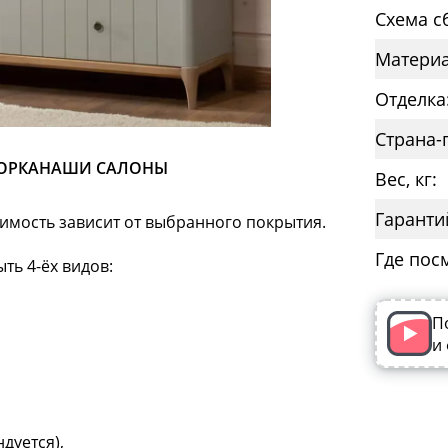
Схема с
Материа
Отделка
Страна-
ОРКА
НАШИ САЛОНЫ
Вес, кг:
Гаранти
оимость зависит от выбранного покрытия.
Где пос
ть 4-ёх видов:
П
и
дуется),