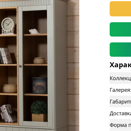
* необяз
Харак
Коллекц
Галерея
Габарит
Доставк
Форма п