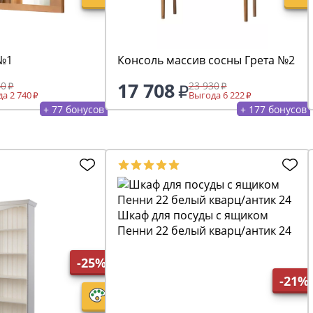
 №1
Консоль массив сосны Грета №2
17 708
40
23 930
а 2 740
Выгода 6 222
+ 77 бонусов
+ 177 бонусов
Шкаф для посуды с ящиком
Пенни 22 белый кварц/антик 24
-25%
-21%