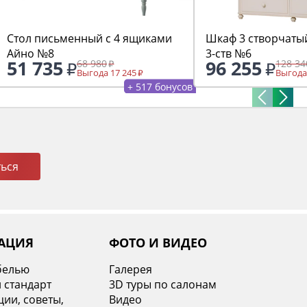
Стол письменный с 4 ящиками
Шкаф 3 створчаты
Айно №8
3-ств №6
51 735
96 255
68 980
128 34
Выгода 17 245
Выгода
+ 517 бонусов
ься
АЦИЯ
ФОТО И ВИДЕО
белью
Галерея
 стандарт
3D туры по салонам
ии, советы,
Видео