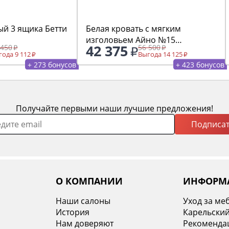
ый 3 ящика Бетти
Белая кровать с мягким
изголовьем Айно №15
42 375
 450
56 500
1600х2000
ода 9 112
Выгода 14 125
+ 273 бонусов
+ 423 бонусов
Получайте первыми наши лучшие предложения!
Подписат
О КОМПАНИИ
ИНФОРМ
Наши салоны
Уход за ме
История
Карельский
х
Нам доверяют
Рекомендац