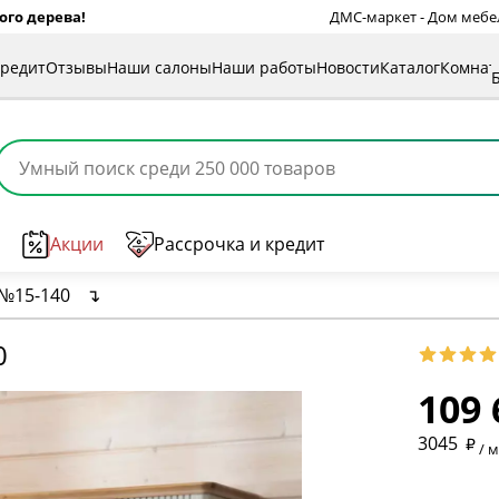
ого дерева!
ДМС-маркет - Дом мебели
кредит
Отзывы
Наши салоны
Наши работы
Новости
Каталог
Комна
Акции
Рассрочка и кредит
№15-140
↴
0
109 
* обязат
3045
/ 
* необяз