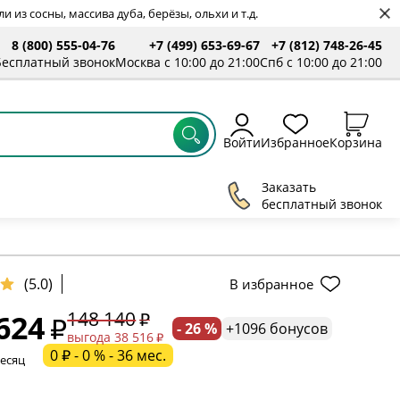
 из сосны, массива дуба, берёзы, ольхи и т.д.
8 (800) 555-04-76
+7 (499) 653-69-67
+7 (812) 748-26-45
ты
Бесплатный звонок
Москва с 10:00 до 21:00
Спб с 10:00 до 21:00
Войти
Избранное
Корзина
Заказать
бесплатный звонок
(5.0)
В избранное
148 140
624
- 26 %
+1096 бонусов
ельное поле
выгода 38 516
0 ₽ - 0 % - 36 мес.
месяц
ательное поле