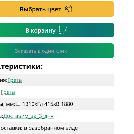
Выбрать цвет
ательное поле
В корзину
Подтвердить
Заказать в один клик
теристики:
ия:
Грета
:
Грета
ы, мм:
Ш 1310
x
Гл 415
x
В 1880
а:
Доставим_за_3_дня
оставки: в разобранном виде