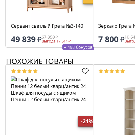
Сервант светлый Грета №3-140
Зеркало Грета
49 839
7 800
67 350
10 5
Выгода 17 511
Выгод
+ 498 бонусов
ПОХОЖИЕ ТОВАРЫ
Шкаф для посуды с ящиком
Пенни 12 белый кварц/антик 24
-21%