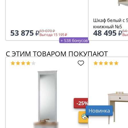
Шкаф белый с 
книжный №5
53 875
48 495
69 070
64
Выгода 15 195
Выг
+ 538 бонусов
С ЭТИМ ТОВАРОМ ПОКУПАЮТ
-25%
Новинка