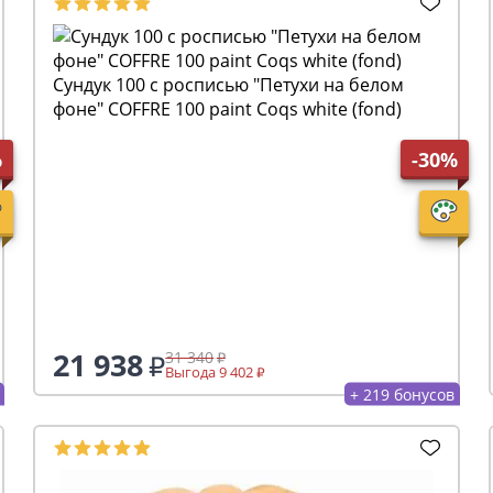
Сундук 100 с росписью "Петухи на белом
фоне" COFFRE 100 paint Coqs white (fond)
%
-30%
21 938
31 340
Выгода 9 402
+ 219 бонусов