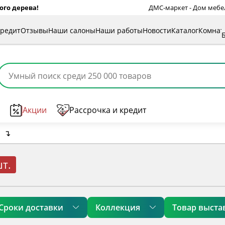
ого дерева!
ДМС-маркет - Дом мебели
кредит
Отзывы
Наши салоны
Наши работы
Новости
Каталог
Комна
Акции
Рассрочка и кредит
↴
шт.
Сроки доставки
Коллекция
Товар выста