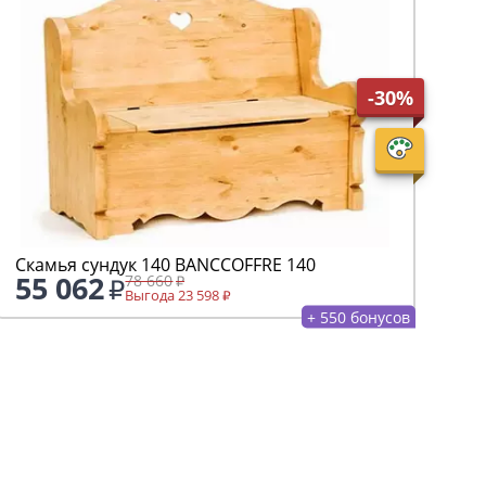
-30%
Скамья сундук 140 ВАNCCOFFRE 140
55 062
78 660
Выгода 23 598
+ 550 бонусов