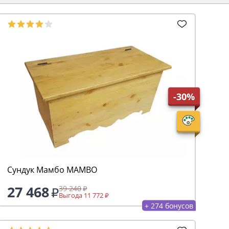
-30%
Сундук Мамбо MAMBO
27 468
39 240
Выгода 11 772
+ 274 бонусов