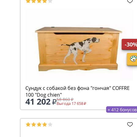
-30
Сундук с собакой без фона "гончая" COFFRE
100 "Dog chien"
41 202
58 860
Выгода 17 658
+ 412 бонусов