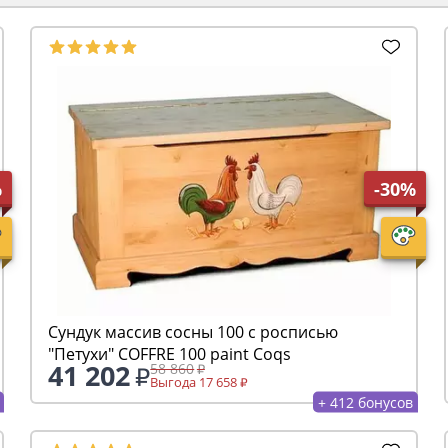
%
-30%
Сундук массив сосны 100 с росписью
"Петухи" COFFRE 100 paint Coqs
41 202
58 860
Выгода 17 658
+ 412 бонусов