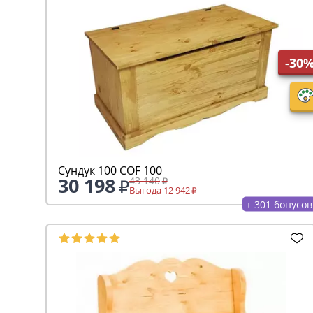
-30
Сундук 100 COF 100
30 198
43 140
Выгода 12 942
+ 301 бонусов