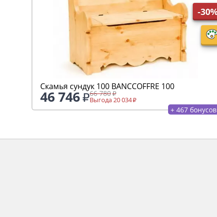
-30
Скамья сундук 100 ВАNCCOFFRE 100
46 746
66 780
Выгода 20 034
+ 467 бонусов