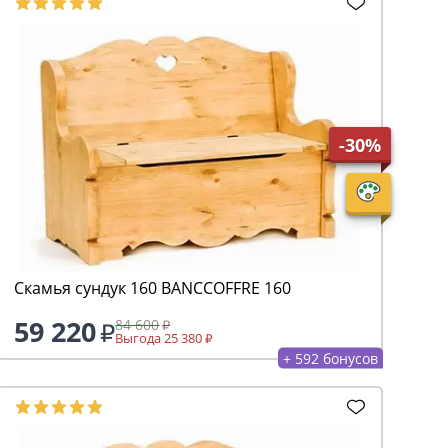
-30%
Скамья сундук 160 ВАNCCOFFRE 160
59 220
84 600
Выгода 25 380
+ 592 бонусов