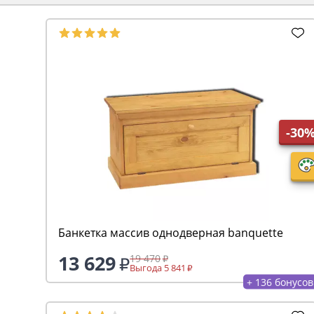
-30
Банкетка массив однодверная banquette
13 629
19 470
Выгода 5 841
+ 136 бонусов