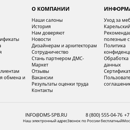
О КОМПАНИИ
ИНФОРМ
Наши салоны
Уход за ме
История
Карельский
х
Нам доверяют
Рекомендац
тификаты
Новости
полезные с
а
Дизайнерам и архитекторам
Политика
я
Сотрудничество
конфиденц
Стань партнером ДМС-
Обработка
Маркет
данных
клиентам
Отзывы
Сертифика
я обмена и
Вакансии
Пользоват
Результаты оценки труда
соглашени
Контакты
INFO@DMS-SPB.RU
8 (800) 555-04-76
+7
Наш электронный адрес
Звонок по России бесплатный
Моск