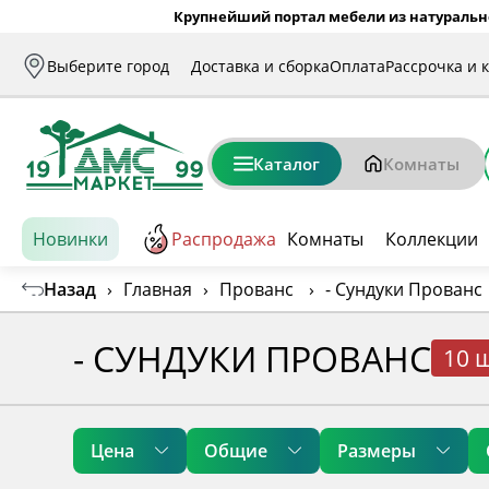
Крупнейший портал мебели из натуральн
Выберите город
Доставка и сборка
Оплата
Рассрочка и 
Каталог
Комнаты
Новинки
Распродажа
Комнаты
Коллекции
Назад
›
Главная
›
Прованс
›
- Сундуки Прованс
- СУНДУКИ ПРОВАНС
10 
Цена
Общие
Размеры