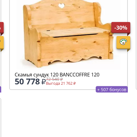
%
-30%
Скамья сундук 120 ВАNCCOFFRE 120
50 778
72 540
Выгода 21 762
+ 507 бонусов