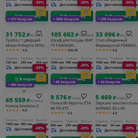
-30%
-30%
-30%
Доставим_за_3_дня
Доставим_за_3_дня
Доставим_за_3_дн
В корзину
В корзину
В корзину
+ 317 бонусов
+ 1056 бонусов
+ 330 бонусов
31 752
105 602
33 096
₽
₽
₽
45 360
150 860
47 280
₽
₽
₽
Тумба с 1 дверцей
Шкаф для посуды ФАР-
Стол обеденный
Мини Роберто MINI
ГР FARINIER
Фермерский FERMEX
★★★★★
★★★★★
★★★★★
4.0
109.38
5.0
ROBERTO
GRAINETIER
140 ноги 80 х 80
Ширина
Глубина
Высота
Ширина
Глубина
Высота
Ширина
Глубина
Высота
720 мм
350 мм
820 мм
1060 мм
480 мм
1540 мм
1400 мм
900 мм
760 мм
-30%
-30%
Доставим_за_3_дня
-30%
Доставим_за_3_дня
Доставим_за_3_дн
В корзину
В корзину
В корзину
+ 95 бонусов
+ 54 бонусов
+ 695 бонусов
9 576
5 460
₽
₽
69 559
13 680
7 800
₽
₽
₽
99 370
₽
Полка 80 Фрукты ETA
Зеркало массив сосн
Комод Аризона-2
80 FRUITS
MIRMEX 50 х 60
★★★★★
4.0
★★★★★
★★★★★
4.0
4.0
Ширина
Глубина
Высота
Ширина
Глубина
Высота
Ширина
Глубина
Высота
1200 мм
480 мм
1000 мм
800 мм
250 мм
250 мм
600 мм
30 мм
500 мм
-30%
-30%
-30%
Доставим_за_3_дня
Доставим_за_3_дня
Доставим_за_3_дн