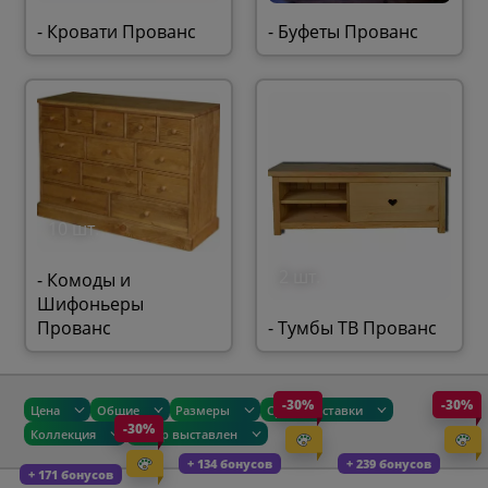
- Кровати Прованс
- Буфеты Прованс
10 шт.
2 шт.
- Комоды и
Шифоньеры
Прованс
- Тумбы ТВ Прованс
-30%
-30%
Цена
Общие
Размеры
Сроки доставки
-30%
Коллекция
Товар выставлен
+ 134 бонусов
+ 239 бонусов
+ 171 бонусов