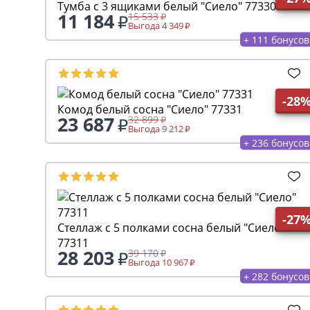
Тумба с 3 ящиками белый "Сиело" 77330
11 184
15 533
Выгода 4 349
+ 111 бонусов
-28
Комод белый сосна "Сиело" 77331
23 687
32 899
Выгода 9 212
+ 236 бонусов
-27
Стеллаж с 5 полками сосна белый "Сиело"
77311
28 203
39 170
Выгода 10 967
+ 282 бонусов