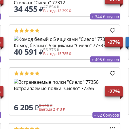
Стеллаж "Сиело" 77312
34 455
47 854
Выгода 13 399
+ 344 бонусов
%
-27%
Комод белый с 5 ящиками "Сиело" 77333
40 591
56 376
Выгода 15 785
+ 405 бонусов
Встраиваемые полки "Сиело" 77356
%
-27%
6 205
8 618
Выгода 2 413
+ 62 бонусов