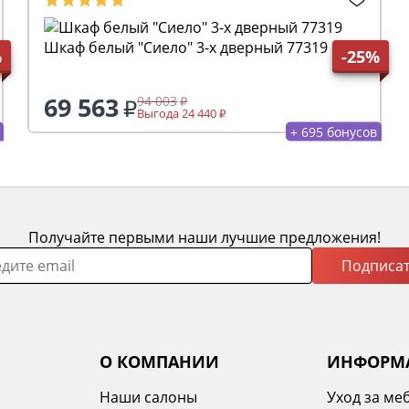
Шкаф белый "Сиело" 3-х дверный 77319
%
-25%
69 563
94 003
Выгода 24 440
+ 695 бонусов
Получайте первыми наши лучшие предложения!
Подписат
О КОМПАНИИ
ИНФОРМ
Наши салоны
Уход за ме