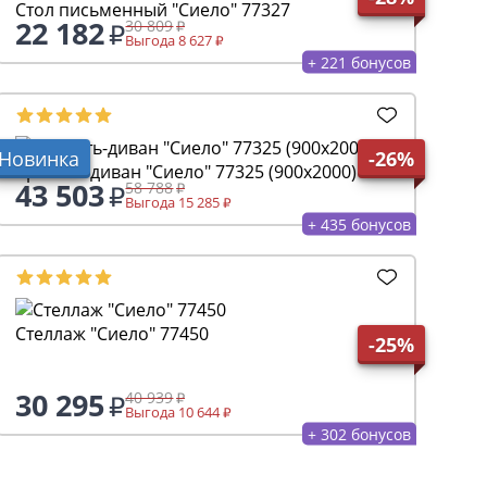
Стол письменный "Сиело" 77327
22 182
30 809
Выгода 8 627
+ 221 бонусов
Новинка
-26%
Кровать-диван "Сиело" 77325 (900x2000)
43 503
58 788
Выгода 15 285
+ 435 бонусов
Стеллаж "Сиело" 77450
-25%
30 295
40 939
Выгода 10 644
+ 302 бонусов