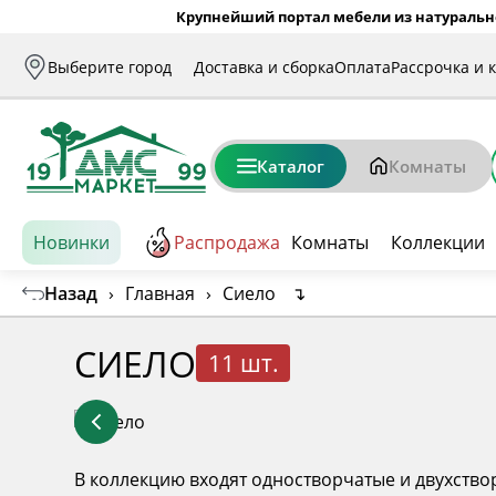
Крупнейший портал мебели из натуральн
Выберите город
Доставка и сборка
Оплата
Рассрочка и 
Каталог
Комнаты
Новинки
Распродажа
Комнаты
Коллекции
Назад
›
Главная
›
Сиело
↴
СИЕЛО
11 шт.
В коллекцию входят одностворчатые и двухство