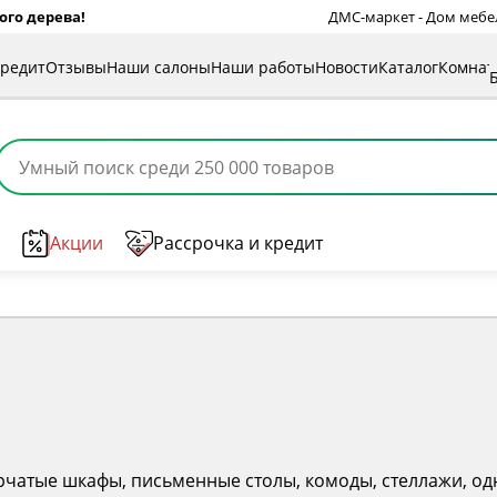
ого дерева!
ДМС-маркет - Дом мебели
кредит
Отзывы
Наши салоны
Наши работы
Новости
Каталог
Комна
Акции
Рассрочка и кредит
рчатые шкафы, письменные столы, комоды, стеллажи, од