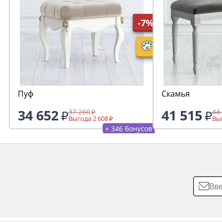
-7%
Пуф
Скамья
34 652
41 515
37 260
44
Выгода 2 608
Выг
+ 346 бонусов