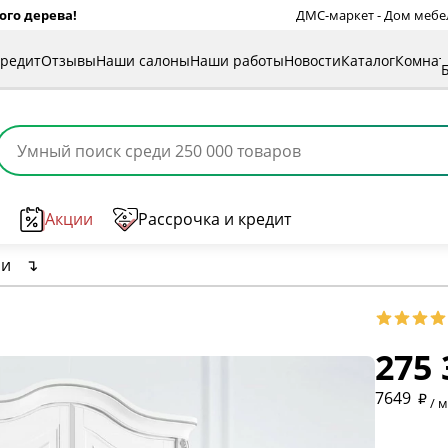
ого дерева!
ДМС-маркет - Дом мебели
кредит
Отзывы
Наши салоны
Наши работы
Новости
Каталог
Комна
Акции
Рассрочка и кредит
ри
↴
* обязат
275 
* необяз
7649
/ 
* необяз