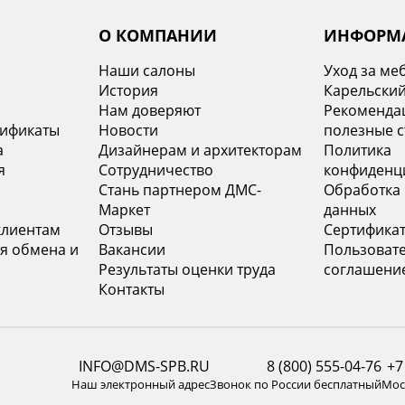
О КОМПАНИИ
ИНФОРМ
Наши салоны
Уход за ме
История
Карельский
х
Нам доверяют
Рекомендац
тификаты
Новости
полезные с
а
Дизайнерам и архитекторам
Политика
я
Сотрудничество
конфиденц
Стань партнером ДМС-
Обработка
Маркет
данных
клиентам
Отзывы
Сертифика
я обмена и
Вакансии
Пользоват
Результаты оценки труда
соглашени
Контакты
INFO@DMS-SPB.RU
8 (800) 555-04-76
+7
Наш электронный адрес
Звонок по России бесплатный
Моск