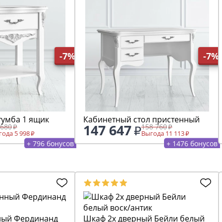
-7%
-7%
тумба 1 ящик
Кабинетный стол пристенный
147 647
 680
158 760
ода 5 998
Выгода 11 113
+ 796 бонусов
+ 1476 бонусов
инанд
Шкаф 2х дверный Бейли белый