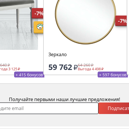
-7%
-7%
Зеркало
59 762
 640
64 260
ода 3 125
Выгода 4 498
+ 415 бонусов
+ 597 бонусов
Получайте первыми наши лучшие предложения!
Подписат