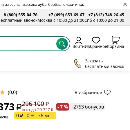
 из сосны, массива дуба, берёзы, ольхи и т.д.
8 (800) 555-04-76
+7 (499) 653-69-67
+7 (812) 748-26-45
ты
Бесплатный звонок
Москва с 10:00 до 21:00
Спб с 10:00 до 21:00
Войти
Избранное
Корзина
Заказать
бесплатный звонок
ельное поле
(0.0)
В избранное
296 100
373
- 7 %
+2753 бонусов
ательное поле
выгода 20 727
0 ₽ - 0 % - 36 мес.
месяц
ательное поле