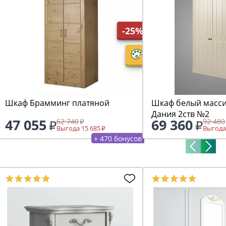
-25%
Шкаф Брамминг платяной
Шкаф белый масси
Дания 2ств №2
47 055
69 360
62 740
92 480
Выгода 15 685
Выгода
+ 470 бонусов