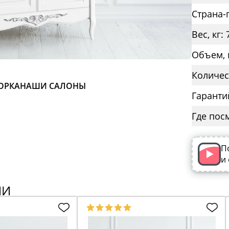
Страна-
Вес, кг: 
Объем, 
Количес
ОРКА
НАШИ САЛОНЫ
Гаранти
Где пос
П
и
ИИ