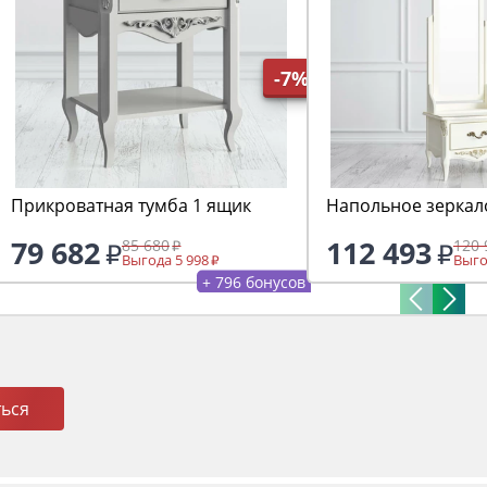
-7%
Прикроватная тумба 1 ящик
Напольное зеркал
79 682
112 493
85 680
120 
Выгода 5 998
Выго
+ 796 бонусов
ься