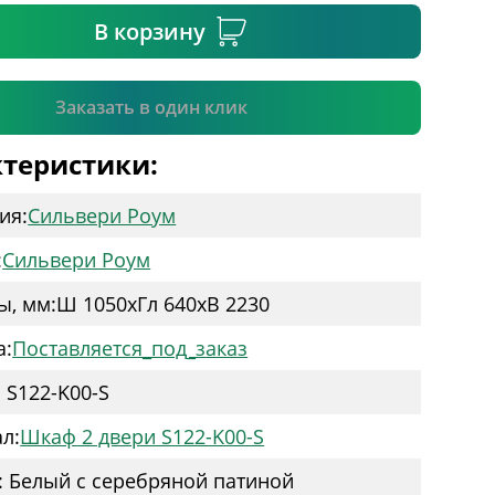
В корзину
Подтвердить
Заказать в один клик
теристики:
ия:
Сильвери Роум
:
Сильвери Роум
ы, мм:
Ш 1050
x
Гл 640
x
В 2230
а:
Поставляется_под_заказ
 S122-K00-S
л:
Шкаф 2 двери S122-K00-S
: Белый с серебряной патиной