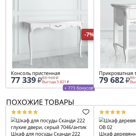
-7%
Консоль пристенная
Прикроватная 
77 339
79 682
83 160
85
Выгода 5 821
Выг
+ 773 бонусов
ПОХОЖИЕ ТОВАРЫ
Шкаф для посуды Сканди 222
Шкаф деревянный Ферд