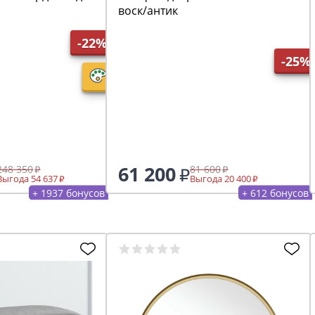
воск/антик
-22%
-25%
61 200
248 350
81 600
Выгода 54 637
Выгода 20 400
+ 1937 бонусов
+ 612 бонусов