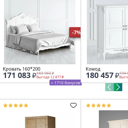
-7%
Кровать 160*200
Комод
171 083
180 457
183 960
194 
Выгода 12 877
Выго
+ 1710 бонусов