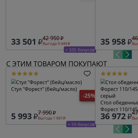
42 950
46
33 501
35 958
Выгода 9 449
Выг
+ 335 бонусов
С ЭТИМ ТОВАРОМ ПОКУПАЮТ
Стул "Форест" (бейц/масло)
-25%
Стол обеденны
Форест 110/145
7 990
47
5 993
36 972
серый
Выгода 1 997
Выг
+ 59 бонусов