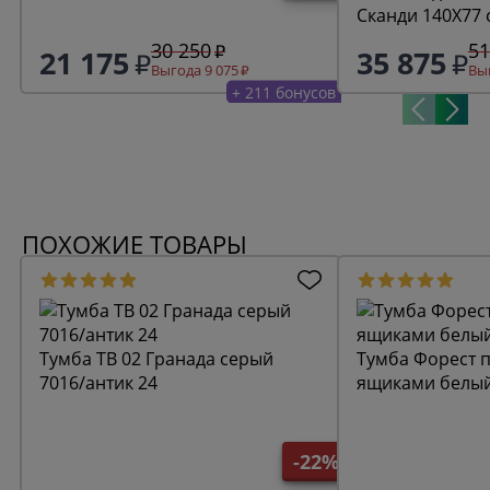
Сканди 140Х77 
серый 7046/ант
30 250
51
21 175
35 875
Выгода 9 075
Выг
+ 211 бонусов
ПОХОЖИЕ ТОВАРЫ
Тумба ТВ 02 Гранада серый
Тумба Форест п
7016/антик 24
ящиками белый
-22%