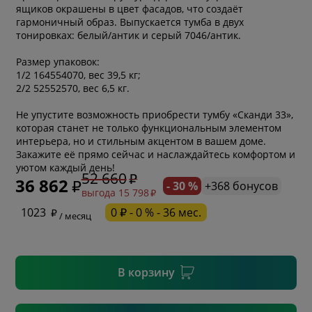
ящиков окрашены в цвет фасадов, что создаёт
гармоничный образ. Выпускается тумба в двух
тонировках: белый/антик и серый 7046/антик.
Размер упаковок:
1/2 164554070, вес 39,5 кг;
2/2 52552570, вес 6,5 кг.
Не упустите возможность приобрести тумбу «Сканди 33»,
которая станет не только функциональным элементом
интерьера, но и стильным акцентом в вашем доме.
* обязательное поле
Закажите её прямо сейчас и наслаждайтесь комфортом и
уютом каждый день!
52 660
36 862
- 30 %
+368 бонусов
выгода 15 798
* необязательное поле
1023
0 ₽ - 0 % - 36 мес.
/ месяц
* необязательное поле
В корзину